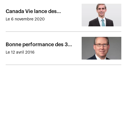
Canada Vie lance des
portefeuilles axés sur la
Le 6 novembre 2020
gestion du risque
Bonne performance des 3
grands au Canada
Le 12 avril 2016