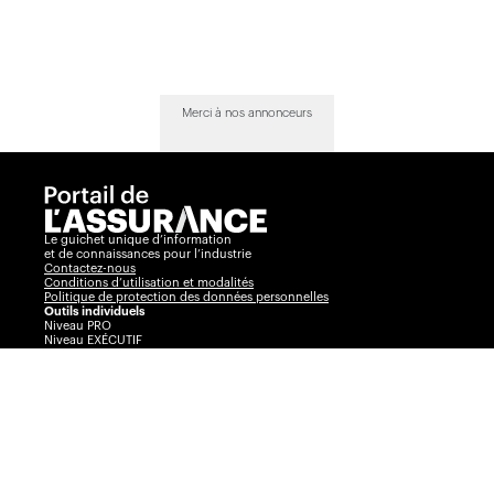
Merci à nos annonceurs
Le guichet unique d’information
et de connaissances pour l’industrie
Contactez-nous
Conditions d’utilisation et modalités
Politique de protection des données personnelles
Outils individuels
Niveau PRO
Niveau EXÉCUTIF
Comparateur
Journal de l’assurance
Radar
La Vente par André Cyr
Insurance Portal
Insurance Journal
Outils corporatifs
Communiqués
Visibilité360
Plans corporatifs