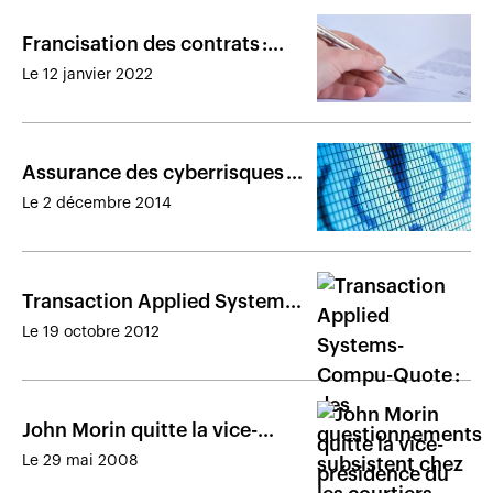
Francisation des contrats :
l’inquiétude grandit chez les
Le 12 janvier 2022
courtiers
Assurance des cyberrisques :
un marché qui peine à
Le 2 décembre 2014
décoller malgré le risque
grandissant
Transaction Applied Systems-
Compu-Quote : des
Le 19 octobre 2012
questionnements subsistent
chez les courtiers
John Morin quitte la vice-
présidence du CEPA
Le 29 mai 2008