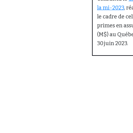
la mi-2023
, r
le cadre de ce
primes en ass
(M$) au Québe
30 juin 2023.