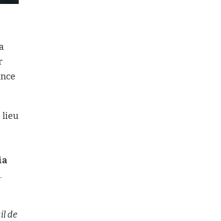
a
r
ance
 lieu
ia
.
é
il de