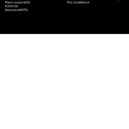
Plans corporatifs
Prix Excellence
Publicité
AssuranceINTEL