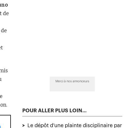
uno
t de
 de
et
rmis
u
Merci à nos annonceurs
e
on.
POUR ALLER PLUS LOIN...
>
Le dépôt d’une plainte disciplinaire par
à