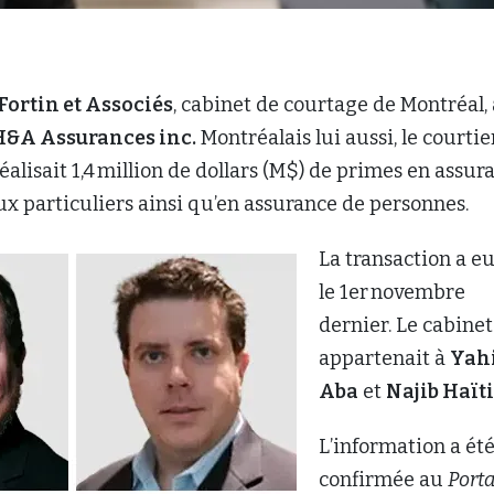
Fortin et Associés
, cabinet de courtage de Montréal, 
H&A Assurances inc
.
Montréalais lui aussi, le courtie
éalisait 1,4 million de dollars (M$) de primes en assur
 particuliers ainsi qu’en assurance de personnes.
La transaction a eu
le 1er novembre
dernier. Le cabinet
appartenait à
Yah
Aba
et
Najib Haïti
L’information a ét
confirmée au
Porta