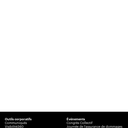
Outils corporatifs
Événements
Communiqués
Congrès Collectif
Visibilité360
Journée de l’assurance de dommages