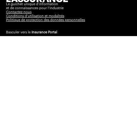
Le guichet unique d’information
et de connaissances pour l’industrie
Contactez-nous
Conditions d’utilisation et modalités
Politique de protection des données personnelles
Basculer vers le
Insurance Portal