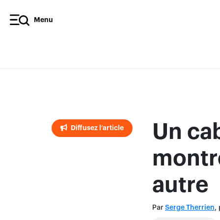
Menu
Diffusez l’article
Un ca
Diffusez l’article
montré
autre
Par
,
Serge Therrien