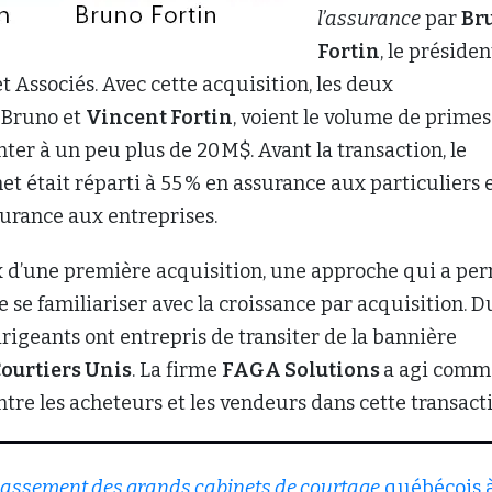
l’assurance
par
Br
Fortin
, le présiden
et Associés. Avec cette acquisition, les deux
, Bruno et
Vincent Fortin
, voient le volume de primes
ter à un peu plus de 20 M$. Avant la transaction, le
t était réparti à 55 % en assurance aux particuliers 
urance aux entreprises.
ux d’une première acquisition, une approche qui a pe
e se familiariser avec la croissance par acquisition. D
irigeants ont entrepris de transiter de la bannière
ourtiers Unis
. La firme
FAGA Solutions
a agi comm
tre les acheteurs et les vendeurs dans cette transacti
lassement des grands cabinets de courtage
québécois 