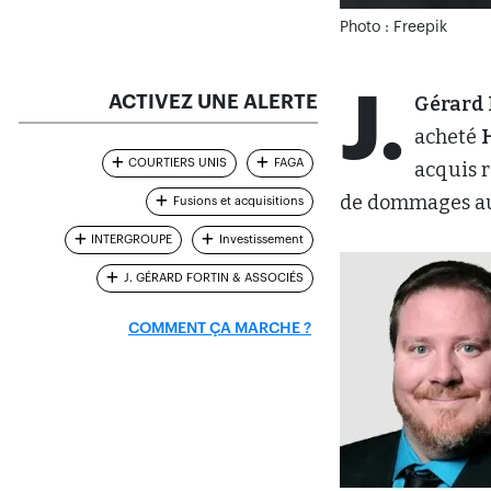
Photo : Freepik
J.
ACTIVEZ UNE ALERTE
Gérard 
acheté
COURTIERS UNIS
FAGA
acquis r
de dommages aux
Fusions et acquisitions
INTERGROUPE
Investissement
J. GÉRARD FORTIN & ASSOCIÉS
COMMENT ÇA MARCHE ?