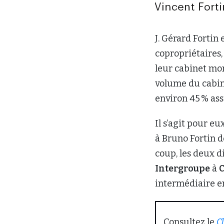
J. Gérard Fortin 
copropriétaires
leur cabinet mon
volume du cabine
environ 45 % ass
Il s’agit pour e
à Bruno Fortin d
coup, les deux d
Intergroupe
à
C
intermédiaire en
Consultez le
C