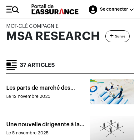
Se connecter
MOT-CLÉ COMPAGNIE
MSA RESEARCH
Suivre
37 ARTICLES
Les parts de marché des
assureurs de personnes au
Le 12 novembre 2025
Canada en 2024
Une nouvelle dirigeante à la
tête du Centre d’étude de la
Le 5 novembre 2025
pratique d’assurance