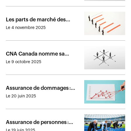
Les parts de marché des
assureurs de dommages au
Le 4 novembre 2025
Canada en 2024
CNA Canada nomme sa
nouvelle présidente-directrice
Le 9 octobre 2025
générale
Assurance de dommages :
résultats financiers des
Le 20 juin 2025
assureurs au Canada en 2024
Assurance de personnes :
résultats financiers des
Le 19 juin 2025