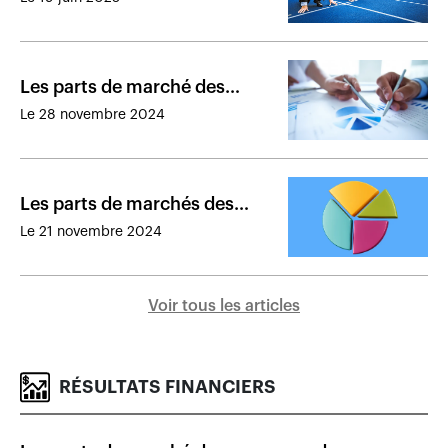
assureurs présents au Canada
en 2024
Les parts de marché des
assureurs de dommages au
Le 28 novembre 2024
Canada en 2023
Les parts de marchés des
assureurs de personnes au
Le 21 novembre 2024
Canada en 2023
Voir tous les articles
RÉSULTATS FINANCIERS