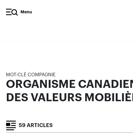
Menu
ORGANISME CANADIEN DE
MOBILIÈRES (OCRCVM)
MOT-CLÉ COMPAGNIE
ARTICLES
ORGANISME CANADIE
DES VALEURS MOBILI
59 ARTICLES