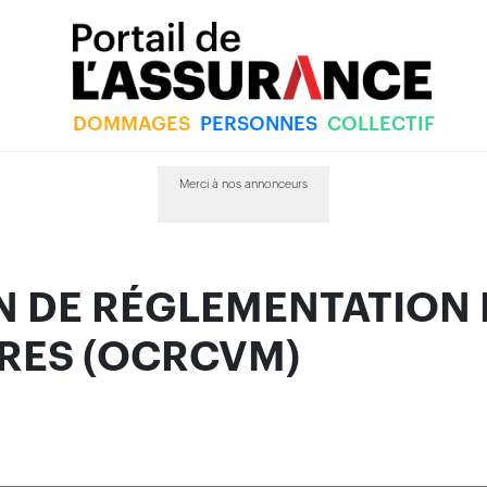
DOMMAGES
PERSONNES
COLLECTIF
 RÉGLEMENTATION DU COMM
Merci à nos annonceurs
N DE RÉGLEMENTATION
ÈRES (OCRCVM)