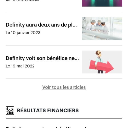
Definity aura deux ans de plus
pour se déployer
Le 10 janvier 2023
Definity voit son bénéfice net
baisser de 41,4 %
Le 19 mai 2022
Voir tous les articles
RÉSULTATS FINANCIERS