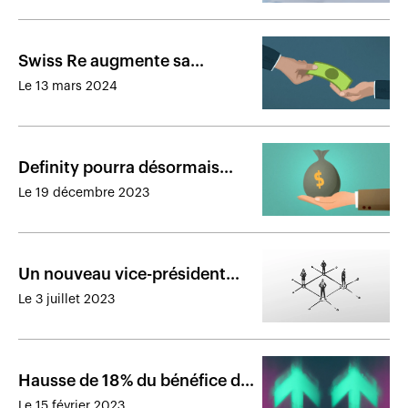
Swiss Re augmente sa
participation dans Definity
Le 13 mars 2024
Definity pourra désormais
lever des capitaux plus
Le 19 décembre 2023
aisément
Un nouveau vice-président
principal pour Definity
Le 3 juillet 2023
Hausse de 18 % du bénéfice de
Definity en 2022
Le 15 février 2023