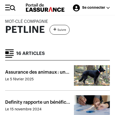
Se connecter
MOT-CLÉ COMPAGNIE
PETLINE
Suivre
16 ARTICLES
Assurance des animaux : un
marché freiné par l’offre, mais
Le 5 février 2025
pas que
Definity rapporte un bénéfice
en hausse malgré les sinistres
Le 15 novembre 2024
catastrophiques