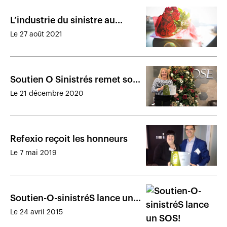
L’industrie du sinistre au
Québec perd l’un de ses piliers
Le 27 août 2021
Soutien O Sinistrés remet son
prix de restaurateur de l’année
Le 21 décembre 2020
Refexio reçoit les honneurs
Le 7 mai 2019
Soutien-O-sinistréS lance un
SOS!
Le 24 avril 2015