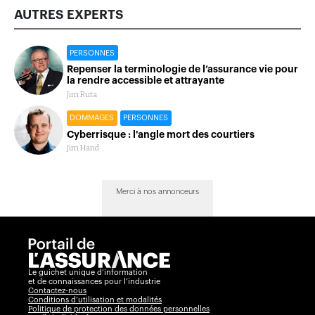
AUTRES EXPERTS
PERSONNES
Repenser la terminologie de l’assurance vie pour
la rendre accessible et attrayante
Jim Ruta
DOMMAGES
PERSONNES
Cyberrisque : l'angle mort des courtiers
Jim Hand
Merci à nos annonceurs
Le guichet unique d’information
et de connaissances pour l’industrie
Contactez-nous
Conditions d’utilisation et modalités
Politique de protection des données personnelles