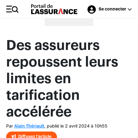
Se connecter
Merci à nos annonceurs
Des assureurs
repoussent leurs
limites en
tarification
accélérée
Par
, publié le 2 avril 2024 à 10h55
Alain Thériault
Diffusez l’article