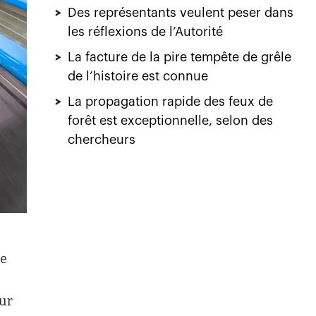
de
eur
ont à
es
 la