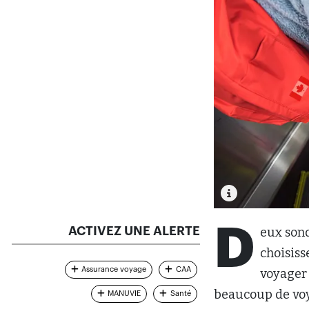
D
ACTIVEZ UNE ALERTE
eux son
choisiss
Assurance voyage
CAA
voyager 
beaucoup de voy
MANUVIE
Santé
couverture d’as
COMMENT ÇA MARCHE ?
« Bien que de no
l’étranger, un s
négligent la néc
l’intérieur du p
d’assurance mala
CAA du Centre-S
annonçant les r