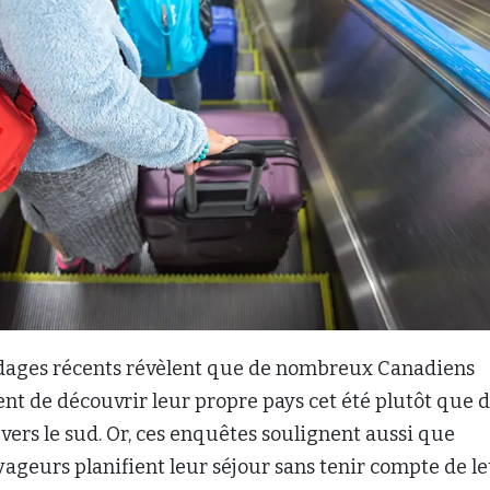
dages récents révèlent que de nombreux Canadiens
ent de découvrir leur propre pays cet été plutôt que 
vers le sud. Or, ces enquêtes soulignent aussi que
ageurs planifient leur séjour sans tenir compte de l
surance.
mbreux voyageurs priorisent l’assurance lorsqu’ils v
ondage récent de la
CAA
révèle que plusieurs personn
essité d’une assurance voyage pour les séjours à
ays, partant souvent du principe que le régime
die provincial les couvrira », mentionne le bureau de
ud de l’Ontario dans un communiqué (en anglais)
ésultats de son enquête.