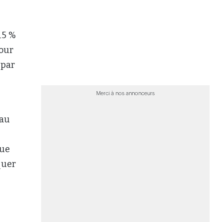
POUR ALLER PLUS LOIN...
que
quer
>
Les biais au cœur d’une révision des
normes actuarielles
>
Trois modèles pour développer sa
clientèle par acquisition ou
référencement
ues
>
Les placements en société égalent-ils
ur
l’assurance vie sur le plan fiscal?
 de
nt
nt