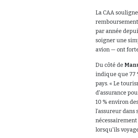
pays. « Le touri
d'assurance pou
10 % environ des
l’assureur dans
nécessairement 
lorsqu'ils voyag
Le communiqué 
— comme les frai
ordonnance et ce
manière interpro
précisé que tout
voyage, et que ce
aux besoins. Enf
formulaires d’as