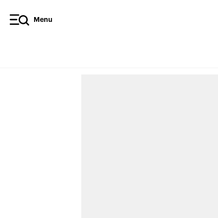
Menu
Beauc
l'impo
assur
l’inté