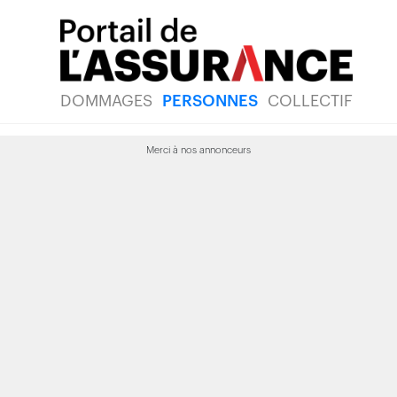
DOMMAGES
PERSONNES
COLLECTIF
Merci à nos annonceurs
oup ignorent
rtance d'une
ance voyage à
rieur du Canada