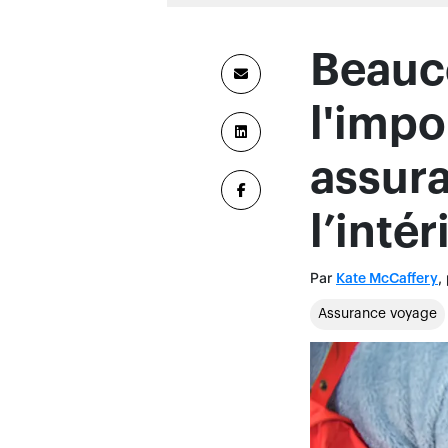
Par
,
Kate McCaffery
Assurance voyage