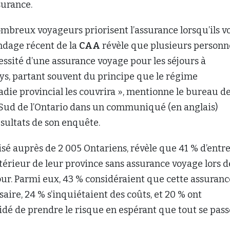
isé auprès de 2 005 Ontariens, révèle que 41 % d’entr
xtérieur de leur province sans assurance voyage lors d
our. Parmi eux, 43 % considéraient que cette assuranc
saire, 24 % s’inquiétaient des coûts, et 20 % ont
dé de prendre le risque en espérant que tout se pass
 par ailleurs que les coûts des demandes de
pour soins médicaux ont augmenté en moyenne de 
 2019, puisque tous les frais — de ceux nécessaires 
le otite à ceux entraînés par un service d’évacuation
rtement augmenté.
uvie
, un sondage mené auprès de 1 537 Canadiens
% des répondants prévoient de passer leurs vacances