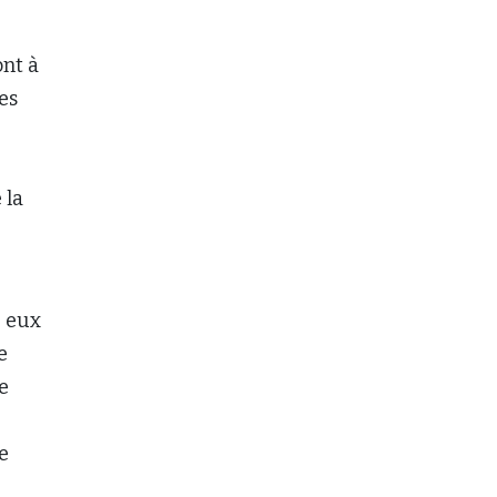
e eux
e
e
e
15 %
pour
 par
Merci à nos annonceurs
 au