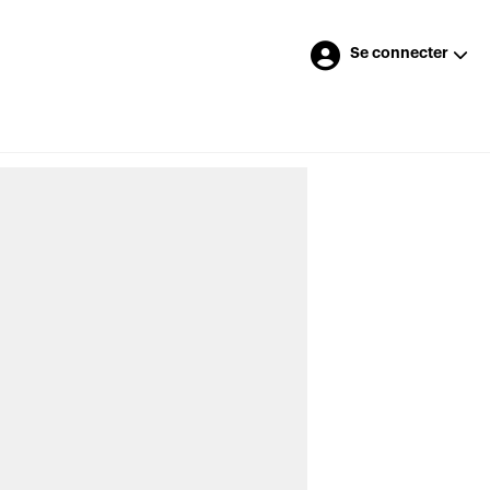
Se connecter
Merci à nos annonceurs
LES DERNIÈRES NOUVELLES
>
Des représentants veulent peser dans
les réflexions de l’Autorité