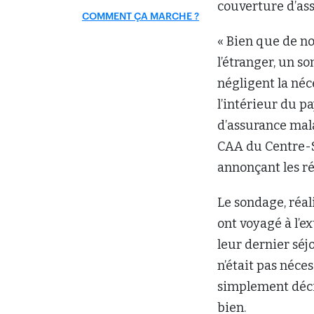
Le sondage, réal
ont voyagé à l’e
leur dernier séj
n’était pas néces
simplement déci
bien.
La CAA souligne
remboursement 
par année depuis
soigner une simp
avion — ont fo
Du côté de
Man
indique que 77 