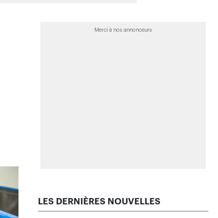
>
La facture de la pire tempête de grêle
de l’histoire est connue
>
La propagation rapide des feux de
forêt est exceptionnelle, selon des
chercheurs