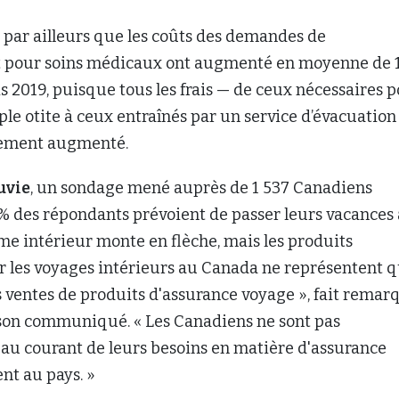
sme intérieur monte en flèche, mais les produits
r les voyages intérieurs au Canada ne représentent 
 ventes de produits d'assurance voyage », fait remar
 son communiqué. « Les Canadiens ne sont pas
au courant de leurs besoins en matière d'assurance
ent au pays. »
souligne que certaines dépenses médicales imprév
s de transport d'urgence, les frais de médicaments s
rtains frais d'hospitalisation — ne sont pas couvertes
vinciale par les régimes provinciaux. Il est égaleme
es les cartes de crédit n’incluent pas une assurance
lles qui le font pourraient offrir un produit insuffisa
in, Manuvie encourage les voyageurs à remplir les
surance avec soin.