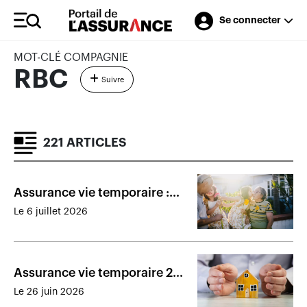
Se connecter
MOT-CLÉ COMPAGNIE
RBC
Suivre
221 ARTICLES
Assurance vie temporaire :
une commodité à usages
Le 6 juillet 2026
multiples
Assurance vie temporaire 20
ans : premier choix pour
Le 26 juin 2026
couvrir l’hypothèque