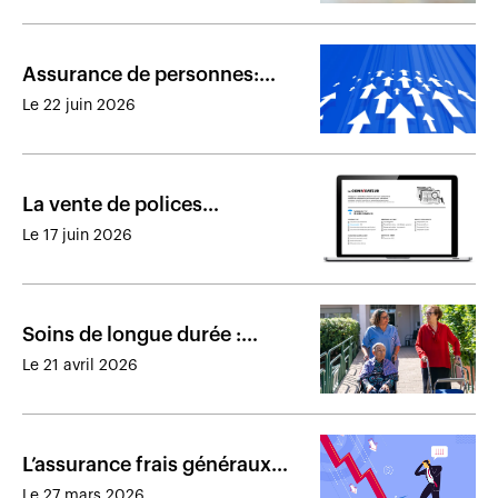
Assurance de personnes:
résultats financiers des
Le 22 juin 2026
assureurs présents au Canada
en 2025
La vente de polices
d’assurance vie entière a le
Le 17 juin 2026
vent dans les voiles
Soins de longue durée :
maigre choix dans un marché
Le 21 avril 2026
cible en croissance
L’assurance frais généraux
protège l’entreprise de la
Le 27 mars 2026