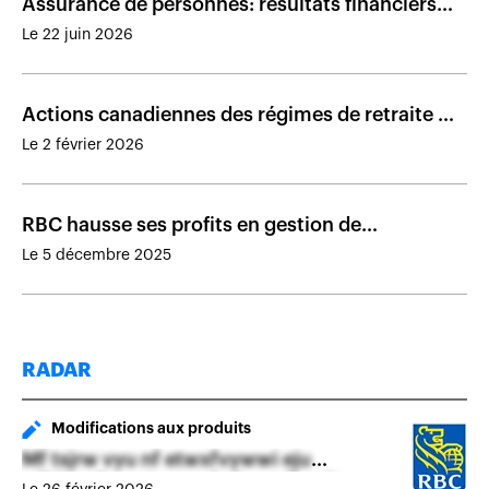
Assurance de personnes: résultats financiers
des assureurs présents au Canada en 2025
Le 22 juin 2026
Actions canadiennes des régimes de retraite :
un rendement de plus de 31% en 2025
Le 2 février 2026
RBC hausse ses profits en gestion de
patrimoine et en assurance en 2025
Le 5 décembre 2025
RADAR
Modifications aux produits
Mf tsjrw vyu nf etwxfvywwi eju
péhjgenfsvw trwv mb rjwyg ih srjix