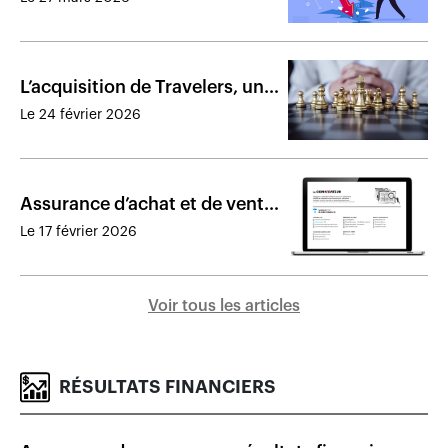
rupture
​L’acquisition de Travelers, un
tournant pour Definity
Le 24 février 2026
Assurance d’achat et de vente
: solution à la pérennité de
Le 17 février 2026
l’entreprise
Voir tous les articles
RÉSULTATS FINANCIERS