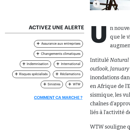
U
ACTIVEZ UNE ALERTE
n nouve
que le v
Assurance aux entreprises
augment
Changements climatiques
Intitulé
Natural 
Indemnisation
International
outlook, January
Risques spécialisés
Réclamations
inondations dans
Sinistres
WTW
en Afrique de l’E
sismique, les vul
COMMENT ÇA MARCHE ?
chaînes d’appro
liés à l’activité
WTW souligne que