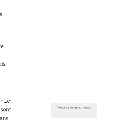
s
ce
els.
 « Le
Merci à nos annonceurs
 sont
dans