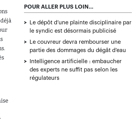
POUR ALLER PLUS LOIN...
ons
 déjà
>
Le dépôt d’une plainte disciplinaire par
our
le syndic est désormais publicisé
ns
>
Le couvreur devra rembourser une
s.
partie des dommages du dégât d’eau
ès
>
Intelligence artificielle : embaucher
des experts ne suffit pas selon les
régulateurs
aise
r