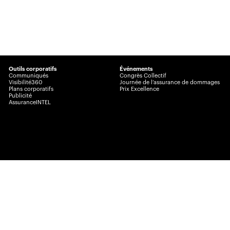
Outils corporatifs
Événements
Communiqués
Congrès Collectif
Visibilité360
Journée de l’assurance de dommages
Plans corporatifs
Prix Excellence
Publicité
AssuranceINTEL