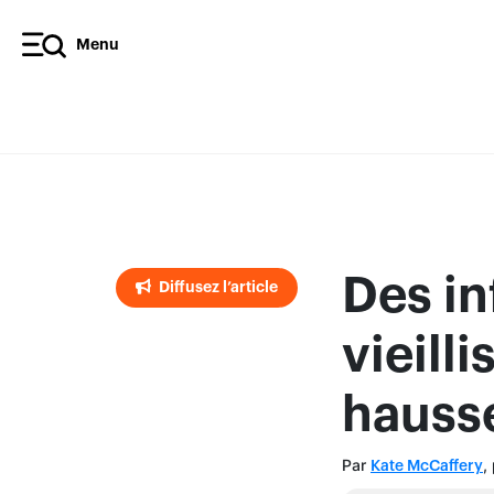
Menu
Diffusez l’article
Des in
Diffusez l’article
vieill
hausse
Par
,
Kate McCaffery