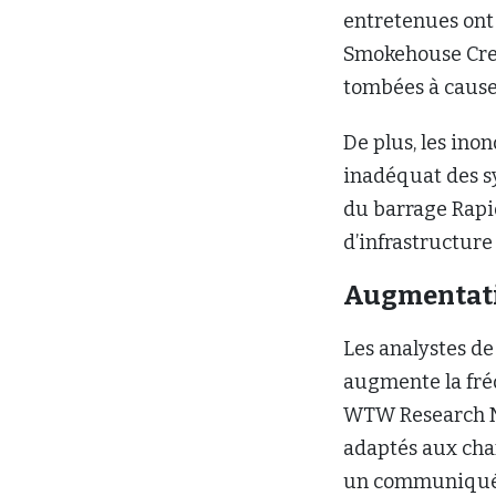
entretenues ont 
Smokehouse Cree
tombées à cause
De plus, les ino
inadéquat des sy
du barrage Rapi
d’infrastructure
Augmentati
Les analystes 
augmente la fréqu
WTW Research Ne
adaptés aux cha
un communiqué 