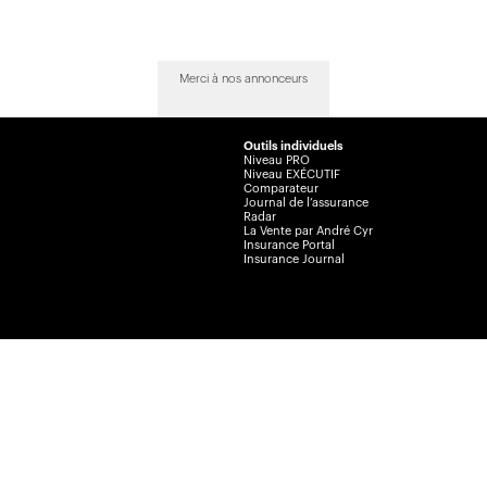
Merci à nos annonceurs
Outils individuels
Niveau PRO
Niveau EXÉCUTIF
Comparateur
Journal de l’assurance
Radar
La Vente par André Cyr
Insurance Portal
Insurance Journal