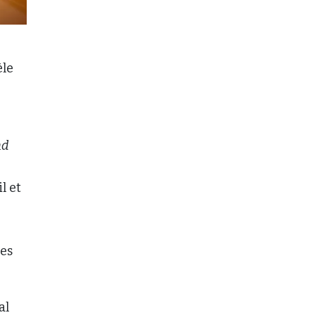
èle
nd
l et
ues
al