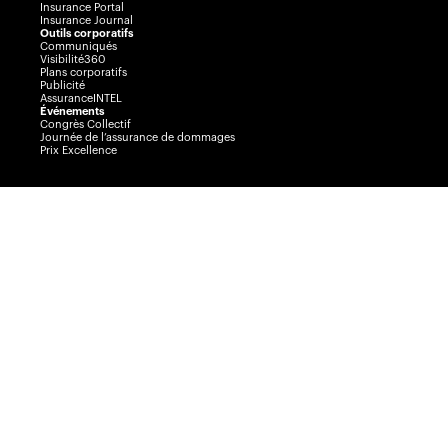
Insurance Portal
Insurance Journal
Outils corporatifs
Communiqués
Visibilité360
Plans corporatifs
Publicité
AssuranceINTEL
Événements
Congrès Collectif
Journée de l’assurance de dommages
Prix Excellence