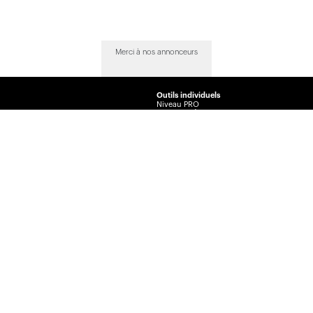
Merci à nos annonceurs
Outils individuels
Niveau PRO
Niveau EXÉCUTIF
Comparateur
Journal de l’assurance
Radar
La Vente par André Cyr
Insurance Portal
Insurance Journal