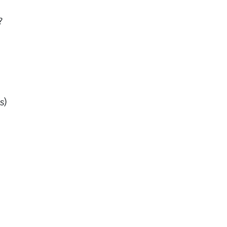
?
e
s)