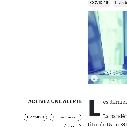
COVID-19
Inves
L
ACTIVEZ UNE ALERTE
es dernier
La pandém
COVID-19
Investissement
titre de
GameS