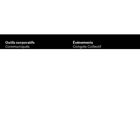
Outils corporatifs
Événements
Communiqués
Congrès Collectif
Visibilité360
Journée de l’assurance de dommages
Plans corporatifs
Prix Excellence
Publicité
AssuranceINTEL