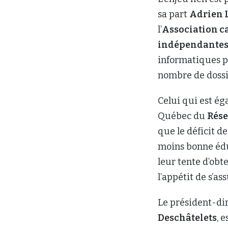
sa part
Adrien 
l’
Association c
indépendante
informatiques pe
nombre de dossi
Celui qui est ég
Québec du
Rése
que le déficit d
moins bonne éduc
leur tente d’obte
l’appétit de s’as
Le président-di
Deschâtelets
, 