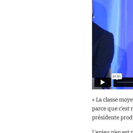
« La classe moye
parce que c’est 
présidente prod
L’enjeu n’en est