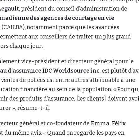
Legault
, président du conseil d’administration de
anadienne des agences de courtage en vie
s
(CAILBA)
,
notamment parce que les avancées
rmettent aux conseillers de traiter un plus grand
ers chaque jour
.
alement vice-président et directeur général pour le
au d’assurance IDC Worldsource inc
. est plutôt d’av
e ventes de polices est entre autres attribuable à une
ation financière au sein de la population. « Pour qu
nir des produits d’assurance, [les clients] doivent avo
surer », résume-t-il.
recteur général et co-fondateur de
Emma
,
Félix
est du même avis. « Quand on regarde les pays en