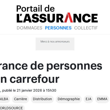
DOMMAGES
PERSONNES
COLLECTIF
Merci à nos annonceurs
urance de personnes
un carrefour
, publié le 21 janvier 2026 à 15h30
l
AILBA
Carrière
Distribution
Démographie
EJA
EMMA
WORLDSOURCE