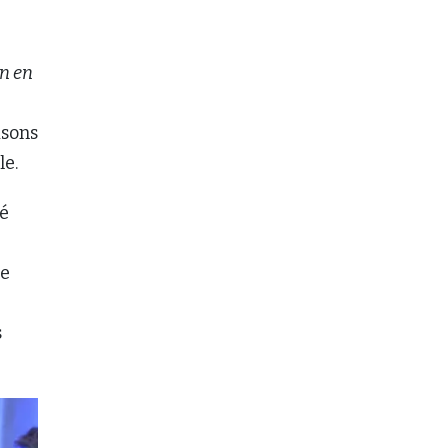
on en
isons
le.
gé
me
s