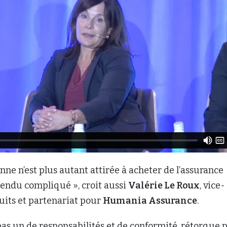
nne n’est plus autant attirée à acheter de l’assurance
rendu compliqué », croit aussi
Valérie Le Roux
, vice-
uits et partenariat pour
Humania Assurance
.
 pas un de responsabilités et de conformité, rétorque 