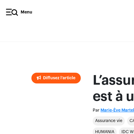
Menu
Diffusez l’article
L’ass
Diffusez l’article
est à 
Par
Marie-Ève Marte
Assurance vie
C
HUMANIA
IDC 