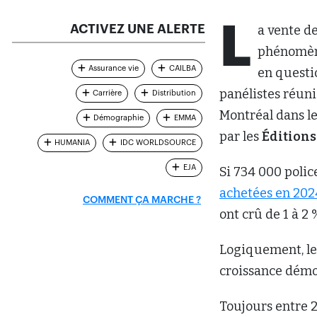
L
ACTIVEZ UNE ALERTE
a vente de
phénomène
Assurance vie
CAILBA
en questio
panélistes réuni
Carrière
Distribution
Montréal dans l
Démographie
EMMA
par les
Éditions
HUMANIA
IDC WORLDSOURCE
EJA
Si 734 000 polic
achetées en 202
COMMENT ÇA MARCHE ?
ont crû de 1 à 2
Logiquement, les
croissance démog
Toujours entre 2