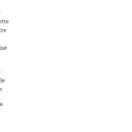
e
ette
tre
isé
é
lle
e.
la