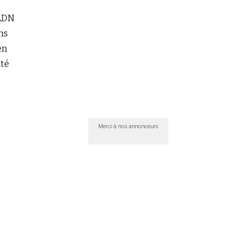
’ADN
ns
en
nté
Merci à nos annonceurs