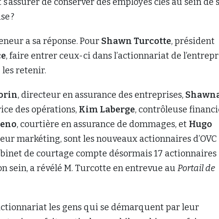
s’assurer de conserver des employés clés au sein de 
se ?
neur a sa réponse. Pour
Shawn Turcotte
, président
ce
, faire entrer ceux-ci dans l’actionnariat de l’entrepr
les retenir.
orin
, directeur en assurance des entreprises,
Shawn
trice des opérations,
Kim Laberge
, contrôleuse financi
teno
, courtière en assurance de dommages, et
Hugo
cteur markéting, sont les nouveaux actionnaires d’OVC
abinet de courtage compte désormais 17 actionnaires
on sein, a révélé M. Turcotte en entrevue au
Portail de
’actionnariat les gens qui se démarquent par leur