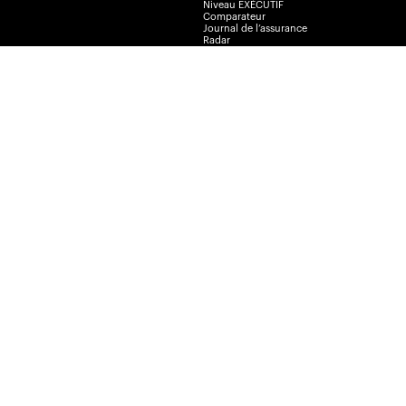
Niveau EXÉCUTIF
Comparateur
Journal de l’assurance
Radar
La Vente par André Cyr
Insurance Portal
Insurance Journal