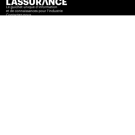
Le guichet unique d’information
et de connaissances pour l’industrie
Contactez-nous
Conditions d’utilisation et modalités
Politique de protection des données personnelles
Basculer vers le
Insurance Portal