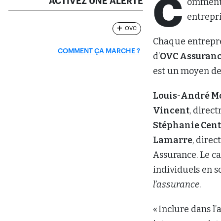
C
ACTIVEZ UNE ALERTE
omment 
entrepri
OVC
Chaque entrepre
COMMENT ÇA MARCHE ?
d’
OVC Assuran
est un moyen de 
Louis-André M
Vincent
, direc
Stéphanie Cen
Lamarre
, dire
Assurance. Le c
individuels en s
l’assurance
.
« Inclure dans l