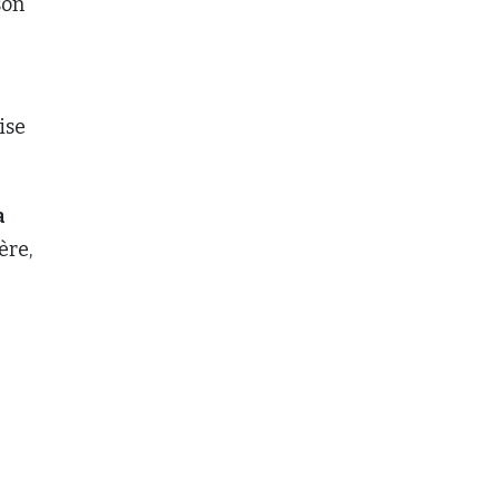
son
ise
a
ère,