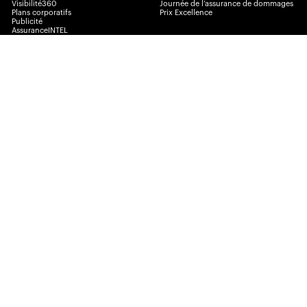
Visibilité360
Journée de l’assurance de dommages
Plans corporatifs
Prix Excellence
Publicité
AssuranceINTEL