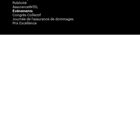
Publicité
AssuranceINTEL
Événements
Congrès Collectif
Journée de l’assurance de dommages
Prix Excellence