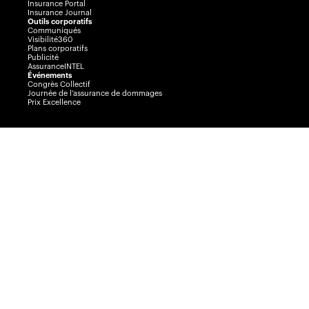
Insurance Portal
Insurance Journal
Outils corporatifs
Communiqués
Visibilité360
Plans corporatifs
Publicité
AssuranceINTEL
Événements
Congrès Collectif
Journée de l’assurance de dommages
Prix Excellence