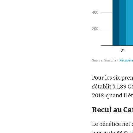
Pour les six pre
s’établit à 1,89 
2018, quand il ét
Recul au C
Le bénéfice net 
baisse de 33 %. 