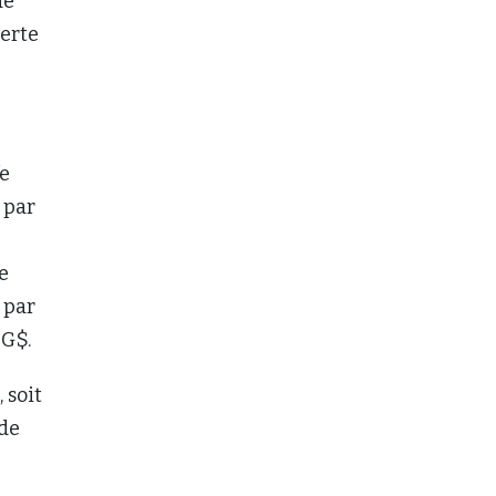
de
perte
fe
 par
e
% par
 G$.
 soit
 de