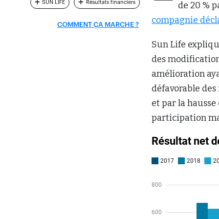
SUN LIFE
Résultats financiers
de 20 % p
compagnie décla
COMMENT ÇA MARCHE ?
Sun Life expliqu
des modification
amélioration aya
défavorable des 
et par la hausse
participation m