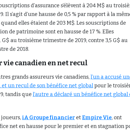
ouscriptions d’assurance s’élèvent à 204 M$ au troisi
9. Il s’agit d’une hausse de 0,5 % par rapport à la mêm
 quand elles étaient de 203 M$. Les souscriptions de
ion de patrimoine sont en hausse de 17 %. Elles
4,1 G$ au troisième trimestre de 2019, contre 3,5 G$ au
tre de 2018.
 vie canadien en net recul
utres grands assureurs vie canadiens,
l’un a accusé un
et un recul de son bénéfice net global
pour le troisi
19, tandis que
l’autre a déclaré un bénéfice net global
 joueurs,
iA Groupe financier
et
Empire Vie
, ont
ice net en hausse pour le premier et en stagnation p