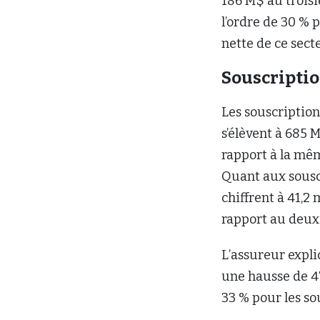
186 M$ au troisi
l’ordre de 30 % 
nette de ce sect
Souscriptio
Les souscription
s’élèvent à 685 
rapport à la mêm
Quant aux souscr
chiffrent à 41,2 
rapport au deuxi
L’assureur expli
une hausse de 4
33 % pour les so