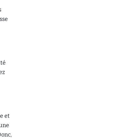
s
sse
ité
ez
e et
 une
Donc,