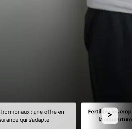
 hormonaux : une offre en
Fertilité : les em
surance qui s’adapte
la couvertur