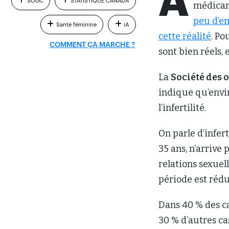
A
SOGC
STATISTIQUE CANADA
médicame
peu d’em
Santé féminine
iA
cette réalité
. Po
COMMENT ÇA MARCHE ?
sont bien réels,
La
Société des 
indique qu’envir
l’infertilité.
On parle d’infer
35 ans, n’arrive
relations sexuel
période est rédu
Dans 40 % des ca
30 % d’autres ca