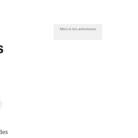
n
Merci à nos annonceurs
s
des