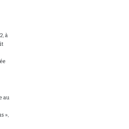
2, à
it
née
e au
s »,