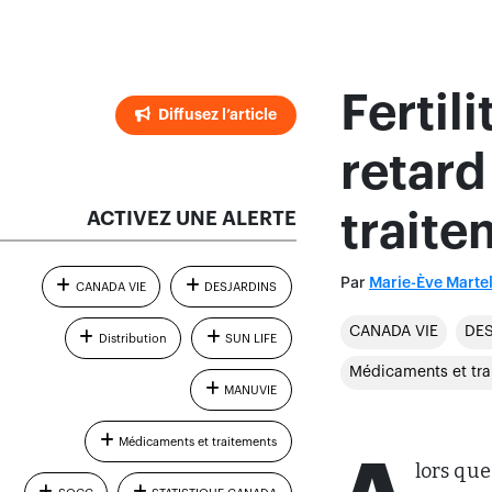
Fertil
Diffusez l’article
retard
ACTIVEZ UNE ALERTE
traite
Par
Marie-Ève Marte
CANADA VIE
DESJARDINS
CANADA VIE
DE
Distribution
SUN LIFE
Médicaments et tra
MANUVIE
Médicaments et traitements
lors que