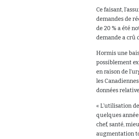
Ce faisant, l’as
demandes de réc
de 20 % a été no
demande a crû d
Hormis une bais
possiblement exp
en raison de l’u
les Canadiennes 
données relativ
« L’utilisation 
quelques année
chef, santé, mie
augmentation to