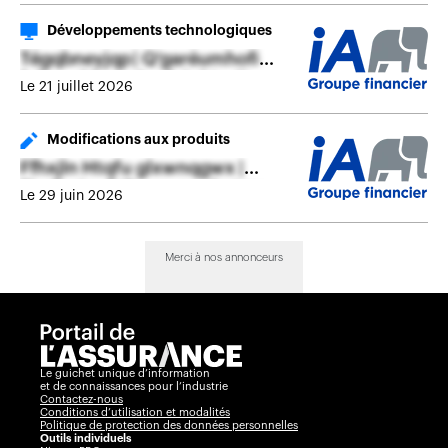
Développements technologiques
Tégqbneyjqp | Q'garéumhofi
fqljru pblsxipdsx fréqktwéi
Le 21 juillet 2026
Modifications aux produits
Ffhxjln Htqfu glxwnqgwx |
Fjcrlhnjru fj ifwumqrpdmtgv
Le 29 juin 2026
Merci à nos annonceurs
Le guichet unique d’information
et de connaissances pour l’industrie
Contactez-nous
Conditions d’utilisation et modalités
Politique de protection des données personnelles
Outils individuels