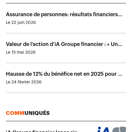
Assurance de personnes: résultats financiers
des assureurs présents au Canada en 2025
Le 22 juin 2026
Valeur de l’action d’iA Groupe financier : « Un
hoquet! », dit Denis Ricard
Le 15 mai 2026
Hausse de 12% du bénéfice net en 2025 pour iA
Société financière
Le 24 février 2026
COMM
UNIQUÉS