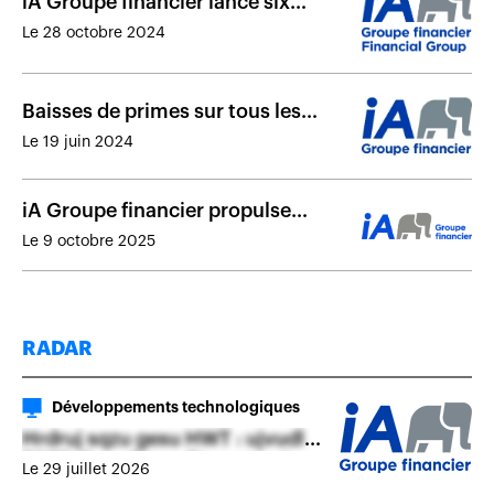
iA Groupe financier lance six
nouveaux fonds distincts
Le 28 octobre 2024
Baisses de primes sur tous les
termes d’assurance vie temporaire
Le 19 juin 2024
chez iA Groupe financier
iA Groupe financier propulse
l’expérience numérique des
Le 9 octobre 2025
conseillers avec EVO Assurance
sur le Web
RADAR
Développements technologiques
Hrdruj sqzu gesu HWT : ujvudlvv
TGFF rfmsvfqcsx fjtspomgojx
Le 29 juillet 2026