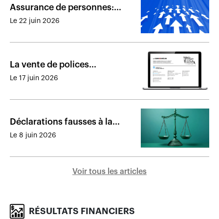
Assurance de personnes:
résultats financiers des
Le 22 juin 2026
assureurs présents au Canada
en 2025
La vente de polices
d’assurance vie entière a le
Le 17 juin 2026
vent dans les voiles
Déclarations fausses à la
souscription : l’assureur
Le 8 juin 2026
pouvait annuler la police
Voir tous les articles
RÉSULTATS FINANCIERS