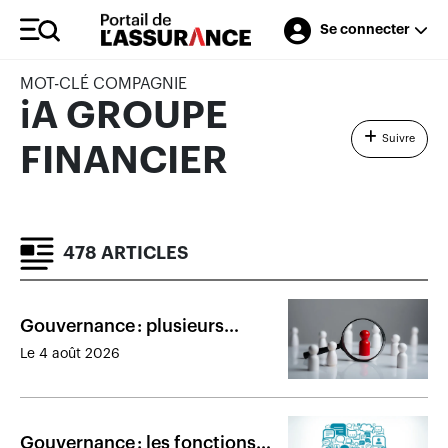
Se connecter
MOT-CLÉ COMPAGNIE
iA GROUPE
Suivre
FINANCIER
478 ARTICLES
Gouvernance : plusieurs
commentaires sur la
Le 4 août 2026
rémunération des recrues
Gouvernance : les fonctions