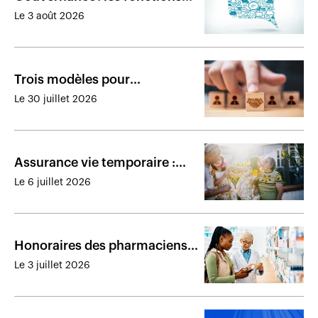
élargies du dirigeant
Le 3 août 2026
responsable font réagir
Trois modèles pour
développer sa clientèle par
Le 30 juillet 2026
acquisition ou référencement
Assurance vie temporaire :
une commodité à usages
Le 6 juillet 2026
multiples
Honoraires des pharmaciens :
le débat piétine et la facture
Le 3 juillet 2026
des régimes s'alourdit