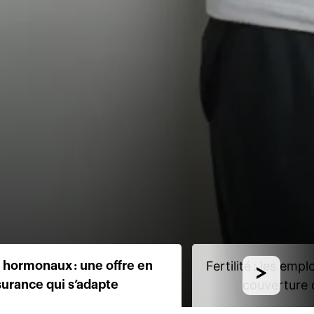
Fertilité : les emp
 hormonaux : une offre en
couverture 
surance qui s’adapte