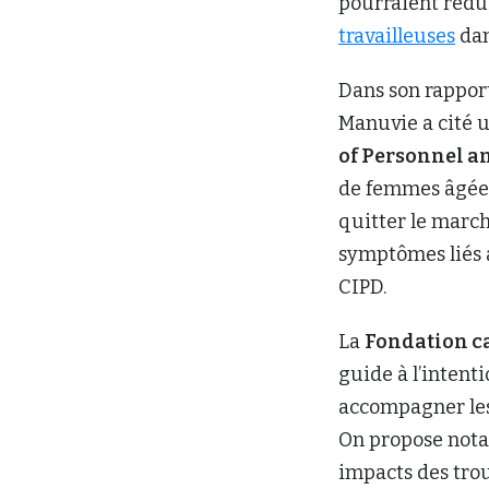
pourraient rédui
travailleuses
dan
Dans son rapport
Manuvie a cité u
of Personnel 
de femmes âgées
quitter le march
symptômes liés à
CIPD.
La
Fondation c
guide à l’intent
accompagner les
On propose nota
impacts des tro