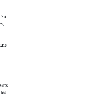
lé à
s,
 une
ents
 les