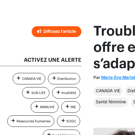
Troub
Diffusez l’article
offre 
ACTIVEZ UNE ALERTE
s’adap
Par
Marie-Ève Marte
CANADA VIE
Distribution
CANADA VIE
Dis
SUN LIFE
Invalidité
Santé féminine
MANUVIE
PAE
Ressources humaines
SOGC