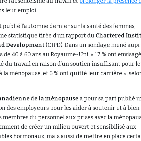
re l’absentéisme au travail et
prolonger la présence 
s leur emploi.
 publié l’automne dernier sur la santé des femmes,
ne statistique tirée d’un rapport du
Chartered Insti
and Development
(CIPD). Dans un sondage mené aupr
 de 40 à 60 ans au Royaume-Uni, « 17 % ont envisagé
é du travail en raison d’un soutien insuffisant pour l
 la ménopause, et 6 % ont quitté leur carrière », selon
anadienne de la ménopause
a pour sa part publié u
ion des employeurs pour les aider à soutenir et à bien
 membres du personnel aux prises avec la ménopaus
mment de créer un milieu ouvert et sensibilisé aux
ubles hormonaux, mais aussi de mettre en place certa