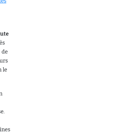
des
tute
ès
 de
eurs
 le
n
e.
ines