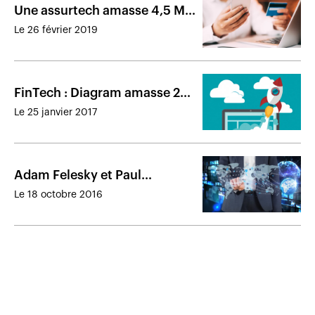
Une assurtech amasse 4,5 M$
lors d’une ronde de
Le 26 février 2019
financement
FinTech : Diagram amasse 25
M$ et réalise ses premiers
Le 25 janvier 2017
investissements
Adam Felesky et Paul
Desmarais III lancent un fonds
Le 18 octobre 2016
dédié aux FinTech