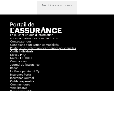
Merci à nos annonceurs
Le guichet unique d’information
et de connaissances pour l’industrie
Contactez-nous
Conditions d’utilisation et modalités
Politique de protection des données personnelles
Outils individuels
Niveau PRO
Niveau EXÉCUTIF
Comparateur
Journal de l’assurance
Radar
La Vente par André Cyr
Insurance Portal
Insurance Journal
Outils corporatifs
Communiqués
Visibilité360
Plans corporatifs
Publicité
AssuranceINTEL
Événements
Congrès Collectif
Journée de l’assurance de dommages
Prix Excellence