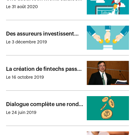
obtient 11,5 M$ de
Le 31 août 2020
financement
Des assureurs investissent
dans un fonds de capital de
Le 3 décembre 2019
risque axé sur les fintechs
La création de fintechs passe
par les alliances, dit Paul
Le 16 octobre 2019
Desmarais III
Dialogue complète une ronde
de financement de 40 M$
Le 24 juin 2019