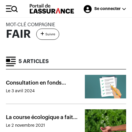
Se connecter
MOT-CLÉ COMPAGNIE
FAIR
Suivre
5 ARTICLES
Consultation en fonds
communs : le régulateur
Le 3 avril 2024
analyse les commentaires
La course écologique a fait
naître une foule de défis pour
Le 2 novembre 2021
le secteur des placements