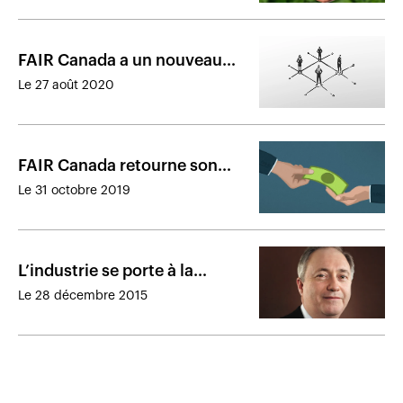
FAIR Canada a un nouveau
directeur général
Le 27 août 2020
FAIR Canada retourne son
fonds de dotation à la
Le 31 octobre 2019
Fondation Jarislowsky
L’industrie se porte à la
défense des commissions
Le 28 décembre 2015