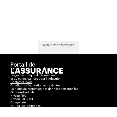
Merci à nos annonceurs
Le guichet unique d’information
et de connaissances pour l’industrie
Contactez-nous
Conditions d’utilisation et modalités
Politique de protection des données personnelles
Outils individuels
Niveau PRO
Niveau EXÉCUTIF
Comparateur
Journal de l’assurance
Radar
La Vente par André Cyr
Insurance Portal