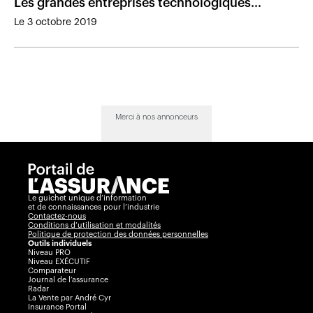
Les grandes entreprises technologiques
augmentent leur capitalisation boursière
Le 3 octobre 2019
Merci à nos annonceurs
Le guichet unique d’information
et de connaissances pour l’industrie
Contactez-nous
Conditions d’utilisation et modalités
Politique de protection des données personnelles
Outils individuels
Niveau PRO
Niveau EXÉCUTIF
Comparateur
Journal de l’assurance
Radar
La Vente par André Cyr
Insurance Portal