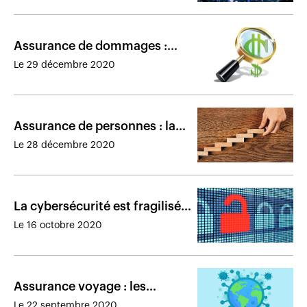
Assurance de dommages :
l’industrie mondiale sous la
Le 29 décembre 2020
loupe
Assurance de personnes : la
croissance des primes dans le
Le 28 décembre 2020
monde en 2021
La cybersécurité est fragilisée
en temps de crise selon le FMI
Le 16 octobre 2020
Assurance voyage : les
assureurs sont de retour
Le 22 septembre 2020