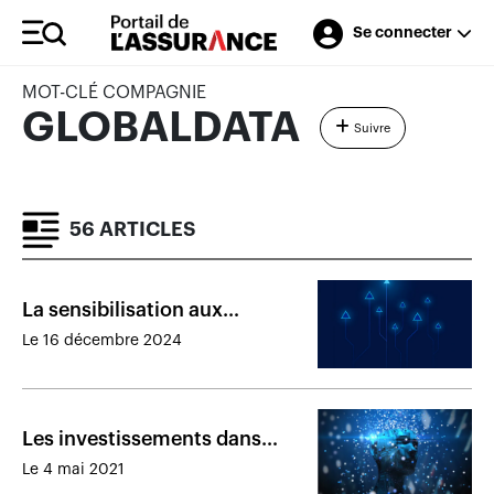
Se connecter
MOT-CLÉ COMPAGNIE
GLOBALDATA
Suivre
56 ARTICLES
La sensibilisation aux
cybercrimes stimulera la
Le 16 décembre 2024
croissance de l’assurance
générale
Les investissements dans
l’intelligence artificielle sont
Le 4 mai 2021
en hausse