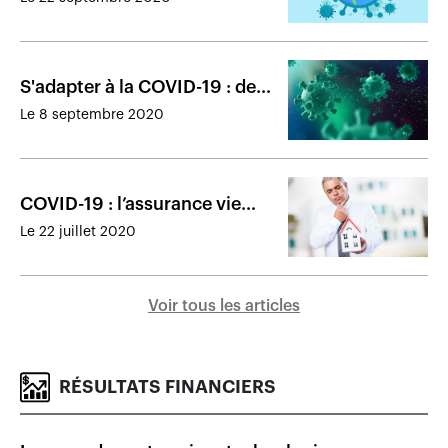
S'adapter à la COVID-19 : deux
pistes pour les assureurs de
Le 8 septembre 2020
dommages
COVID-19 : l’assurance vie
subit le ralentissement du
Le 22 juillet 2020
marché immobilier
Voir tous les articles
RÉSULTATS FINANCIERS