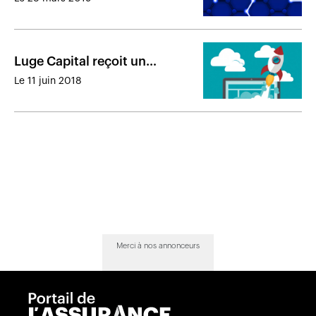
l’assurance »
Luge Capital reçoit un
financement de 75 M$
Le 11 juin 2018
Merci à nos annonceurs