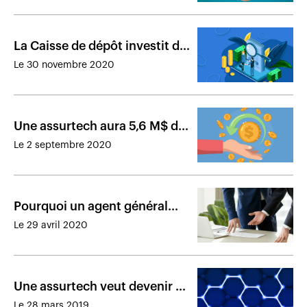
La Caisse de dépôt investit de
nouveau en assurance de
Le 30 novembre 2020
dommages
Une assurtech aura 5,6 M$ de
plus en poche pour poursuivre
Le 2 septembre 2020
son développement
Pourquoi un agent général
s’est associé à une assurtech
Le 29 avril 2020
Une assurtech veut devenir «
l’Amazon de l’industrie de
Le 28 mars 2019