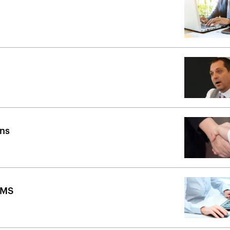
ins
 BMS