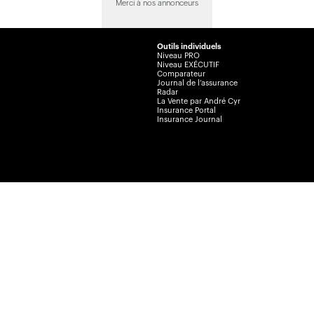
Merci à nos annonceurs
Outils individuels
Niveau PRO
Niveau EXÉCUTIF
Comparateur
Journal de l’assurance
Radar
La Vente par André Cyr
Insurance Portal
Insurance Journal