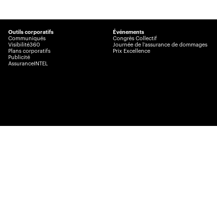
Outils corporatifs
Événements
Communiqués
Congrès Collectif
Visibilité360
Journée de l’assurance de dommages
Plans corporatifs
Prix Excellence
Publicité
AssuranceINTEL