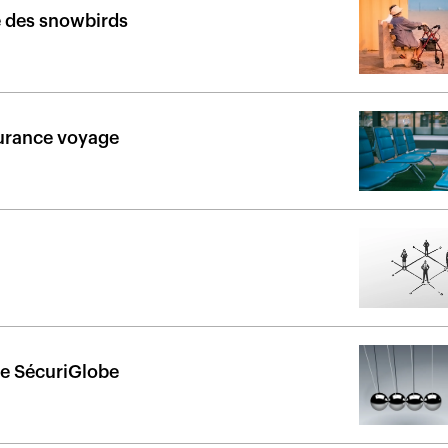
té des snowbirds
ssurance voyage
de SécuriGlobe