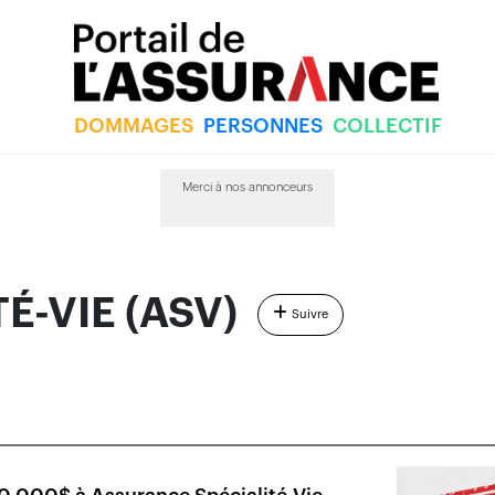
DOMMAGES
PERSONNES
COLLECTIF
E (ASV)
Merci à nos annonceurs
É-VIE (ASV)
Suivre