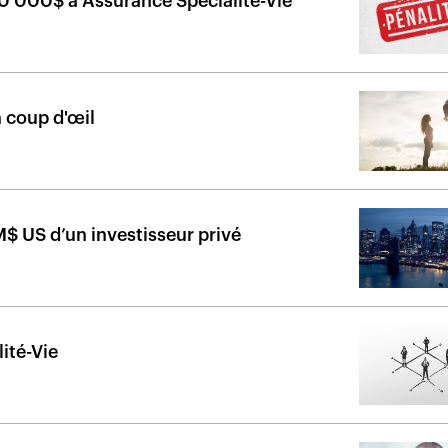
00 000$ à Assurance Spécialité-Vie
n coup d'œil
$ US d’un investisseur privé
ité-Vie