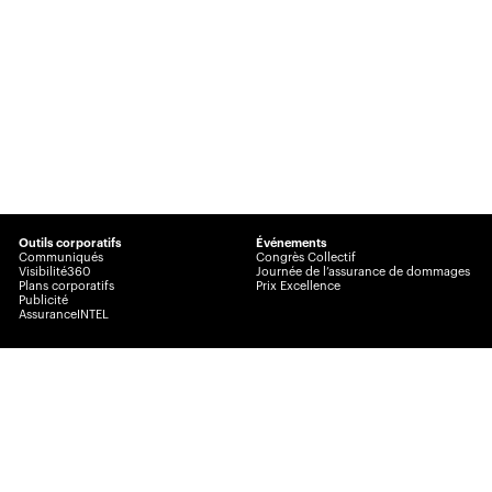
Outils corporatifs
Événements
Communiqués
Congrès Collectif
Visibilité360
Journée de l’assurance de dommages
Plans corporatifs
Prix Excellence
Publicité
AssuranceINTEL