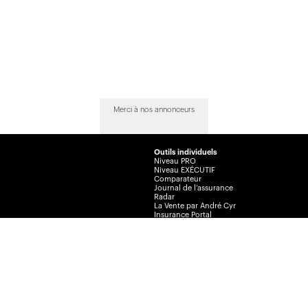
Merci à nos annonceurs
Outils individuels
Niveau PRO
Niveau EXÉCUTIF
Comparateur
Journal de l’assurance
Radar
La Vente par André Cyr
Insurance Portal
Insurance Journal