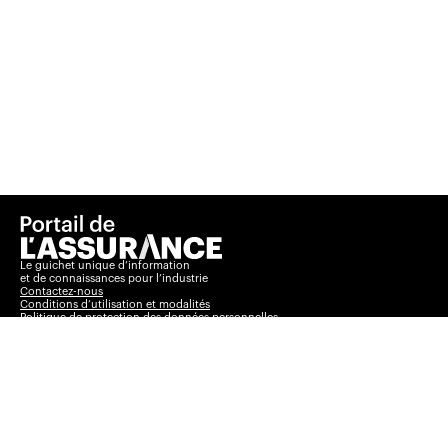
Le guichet unique d’information
et de connaissances pour l’industrie
Contactez-nous
Conditions d’utilisation et modalités
Politique de protection des données personnelles
Basculer vers le
Insurance Portal