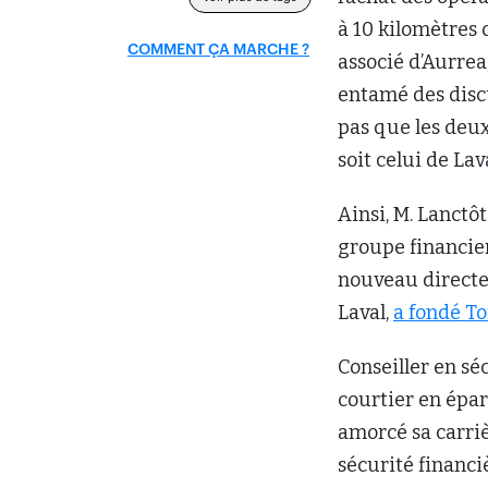
à 10 kilomètres 
COMMENT ÇA MARCHE ?
associé d’Aurrea
entamé des discu
pas que les deu
soit celui de Lav
Ainsi, M. Lanctô
groupe financie
nouveau directeu
Laval,
a fondé To
Conseiller en sé
courtier en épar
amorcé sa carri
sécurité financiè