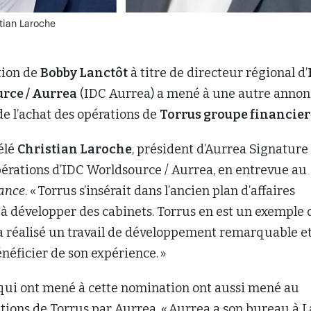
tian Laroche
tion de
Bobby Lanctôt
à titre de directeur régional d’
rce / Aurrea
(IDC Aurrea) a mené à une autre annon
 de l’achat des opérations de
Torrus groupe financier
vélé
Christian Laroche
, président d’Aurrea Signature
pérations d’IDC Worldsource / Aurrea, en entrevue au
rance
. « Torrus s’insérait dans l’ancien plan d’affaires
 à développer des cabinets. Torrus en est un exemple 
 a réalisé un travail de développement remarquable e
néficier de son expérience. »
 qui ont mené à cette nomination ont aussi mené au
tions de Torrus par Aurrea. « Aurrea a son bureau à L