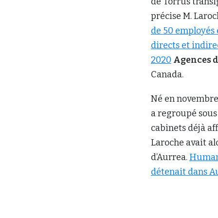
de Torrus trans
précise M. Laro
de 50 employés e
directs et indire
2020
Agences d
Canada.
Né en novembre 2
a regroupé sou
cabinets déjà aff
Laroche avait al
d’Aurrea.
Humani
détenait dans A