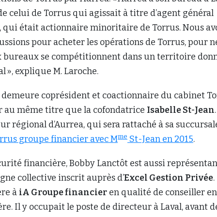
de celui de Torrus qui agissait à titre d’agent général
, qui était actionnaire minoritaire de Torrus. Nous av
ssions pour acheter les opérations de Torrus, pour n
x bureaux se compétitionnent dans un territoire donn
al », explique M. Laroche.
t demeure coprésident et coactionnaire du cabinet T
r au même titre que la cofondatrice
Isabelle St-Jean
r régional d’Aurrea, qui sera rattaché à sa succursal
me
rrus groupe financier avec M
St-Jean en 2015
.
curité financière, Bobby Lanctôt est aussi représentan
gne collective inscrit auprès d’
Excel Gestion Privée
.
ère à
iA Groupe financier
en qualité de conseiller en
re. Il y occupait le poste de directeur à Laval, avant d