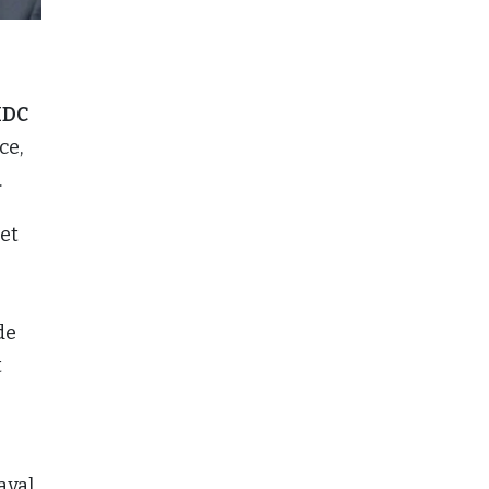
IDC
ce,
.
 et
de
t
aval,