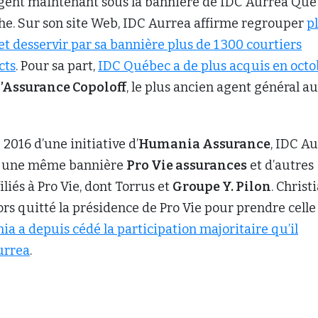
igent maintenant sous la bannière de IDC Aurrea Qué
che. Sur son site Web, IDC Aurrea affirme regrouper
p
t desservir par sa bannière plus de 1 300 courtiers
cts
. Pour sa part,
IDC Québec a de plus acquis en octo
’Assurance Copoloff
, le plus ancien agent général au
016 d’une initiative d’
Humania Assurance
, IDC A
s une même bannière
Pro Vie assurances
et d’autres
iliés à Pro Vie, dont Torrus et
Groupe Y. Pilon
. Christ
ors quitté la présidence de Pro Vie pour prendre celle
a a depuis cédé la participation majoritaire qu’il
urrea
.