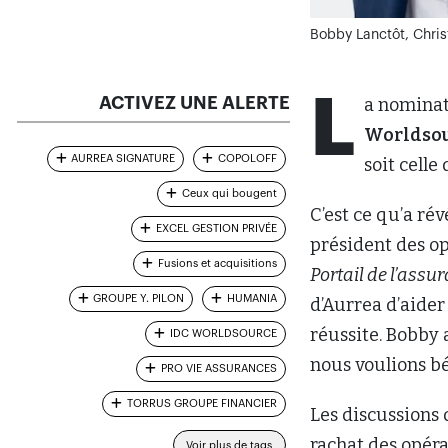
Bobby Lanctôt, Chris
L
ACTIVEZ UNE ALERTE
a nomina
Worldsou
AURREA SIGNATURE
COPOLOFF
soit celle
Ceux qui bougent
C’est ce qu’a ré
EXCEL GESTION PRIVÉE
président des o
Fusions et acquisitions
Portail de l’assu
GROUPE Y. PILON
HUMANIA
d’Aurrea d’aider
réussite. Bobby
IDC WORLDSOURCE
nous voulions bé
PRO VIE ASSURANCES
TORRUS GROUPE FINANCIER
Les discussions
rachat des opéra
Voir plus de tags