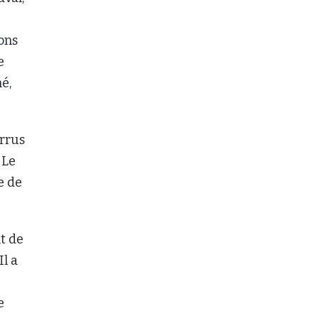
ons
e
é,
orrus
. Le
e de
t de
 Il a
e