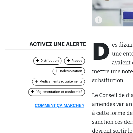
D
ACTIVEZ UNE ALERTE
es dizai
une ente
Distribution
Fraude
avaient 
mettre une note 
Indemnisation
substitution.
Médicaments et traitements
Règlementation et conformité
Le Conseil de dis
amendes variant 
COMMENT ÇA MARCHE ?
à cette forme de
sanction ces de
devront sortir l