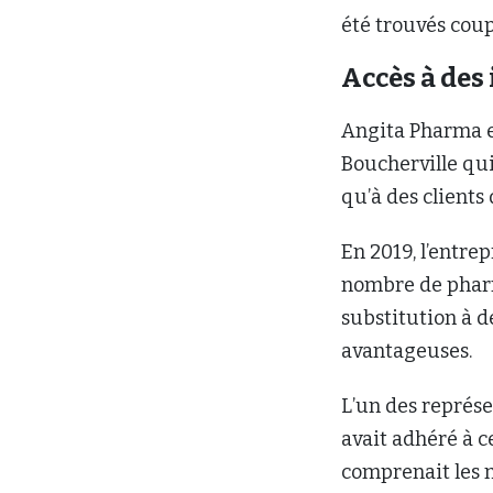
été trouvés coup
Accès à des
Angita Pharma e
Boucherville qu
qu’à des client
En 2019, l’entre
nombre de pharm
substitution à d
avantageuses.
L’un des représe
avait adhéré à ce
comprenait les n