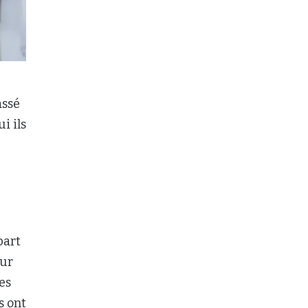
assé
i ils
part
eur
es
s ont