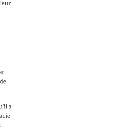
 leur
er
 de
’il a
acie.
s