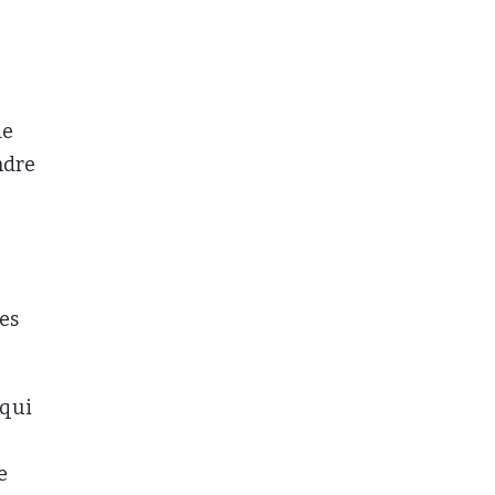
de
ndre
nes
 qui
e