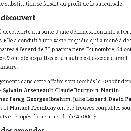
e substitution se faisait au profit de la succursale.
 découvert
 découverte à la suite d’une dénonciation faite à l’Or
. Elle a conduit à une vaste enquête qui a mené à de
inaires à l’égard de 73 pharmaciens. Du nombre, 64 on
s, 9 ont été acquittés et un autre est décédé durant l
linaire.
ements dans cette affaire sont tombés le 30 août dern
s
Sylvain Arseneault
,
Claude Bourgoin
,
Martin
ez Farag
,
Georges Ibrahim
,
Julie Lessard
,
David Pa
h
et
Manuel Tremblay
ont été trouvés coupables sous
ants et écopés d’une amende de 45 000 $.
n des amendes