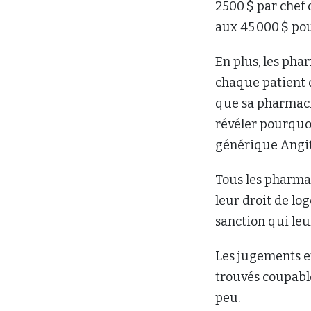
2500 $ par chef 
aux 45 000 $ pou
En plus, les pha
chaque patient q
que sa pharmaci
révéler pourquoi
générique Angi
Tous les pharma
leur droit de lo
sanction qui leu
Les jugements e
trouvés coupable
peu.