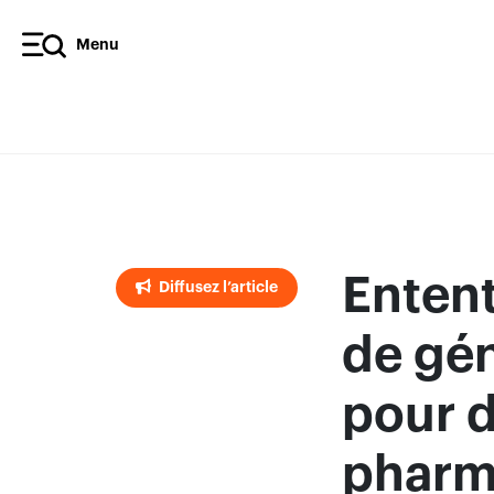
Menu
Diffusez l’article
Entent
Diffusez l’article
de gé
pour d
pharm