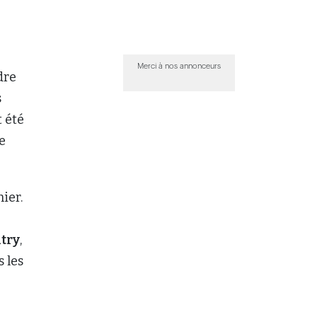
Merci à nos annonceurs
dre
s
t été
e
ier.
try
,
 les