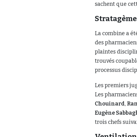
sachent que cett
Stratagème
La combine a été
des pharmaciens
plaintes discipl
trouvés coupable
processus discip
Les premiers jug
Les pharmacien
Chouinard
,
Ram
Eugène Sabbag
trois chefs suiv
Ventilatio