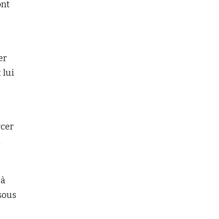
ont
er
 lui
rcer
a
jà
sous