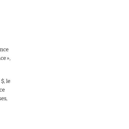
ance
ce »,
$, le
 ce
ses,