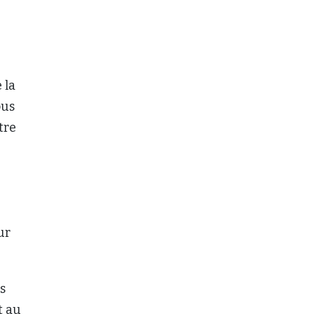
 la
ous
tre
ur
s
t au