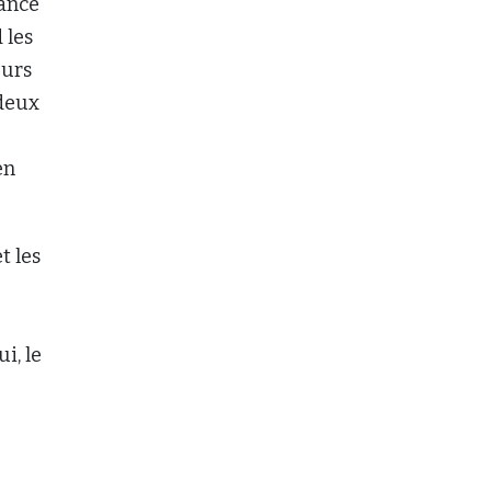
rance
 les
eurs
 deux
en
t les
i, le