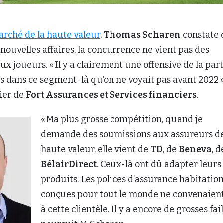
rché de la haute valeur
,
Thomas Scharen
constate
 nouvelles affaires, la concurrence ne vient pas des
ux joueurs. « Il y a clairement une offensive de la par
s dans ce segment-là qu’on ne voyait pas avant 2022 »
tier de
Fort Assurances et Services financiers
.
« Ma plus grosse compétition, quand je
demande des soumissions aux assureurs d
haute valeur, elle vient de
TD
, de
Beneva
, d
BélairDirect
. Ceux-là ont dû adapter leurs
produits. Les polices d’assurance habitatio
conçues pour tout le monde ne convenaien
à cette clientèle. Il y a encore de grosses fail