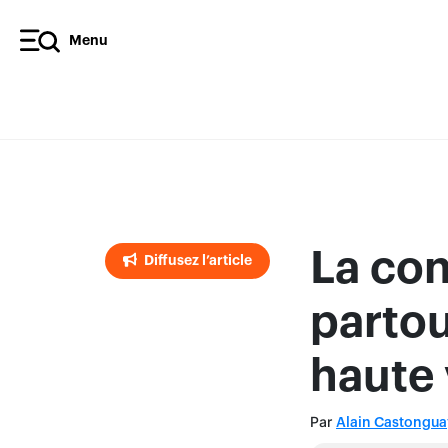
Menu
Diffusez l’article
La con
Diffusez l’article
partou
haute 
Par
Alain Castongua