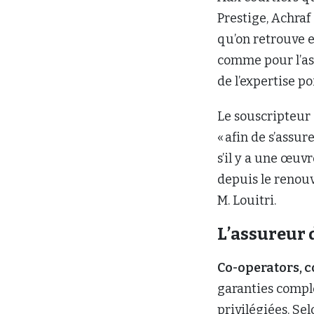
Prestige, Achraf
qu’on retrouve e
comme pour l’ass
de l’expertise po
Le souscripteur d
« afin de s’assur
s’il y a une œuv
depuis le renouv
M. Louitri.
L’assureur 
Co-operators, 
garanties compl
privilégiées. Se