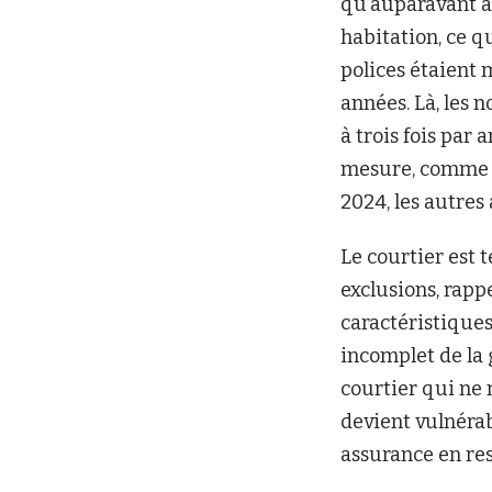
qu’auparavant à
habitation, ce qu
polices étaient 
années. Là, les 
à trois fois par
mesure, comme In
2024, les autres 
Le courtier est t
exclusions, rappe
caractéristiques
incomplet de la 
courtier qui ne 
devient vulnérab
assurance en res