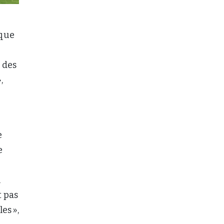
 que
t des
,
e
e
n
t pas
les »,