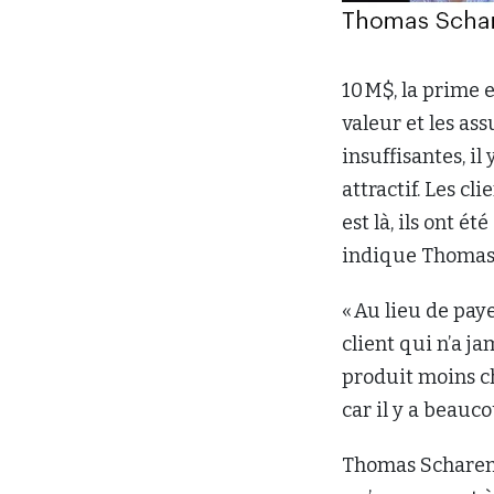
10 M$, la prime 
valeur et les ass
insuffisantes, il
attractif. Les c
est là, ils ont é
indique Thomas
« Au lieu de paye
client qui n’a ja
produit moins ch
car il y a beauc
Thomas Scharen 