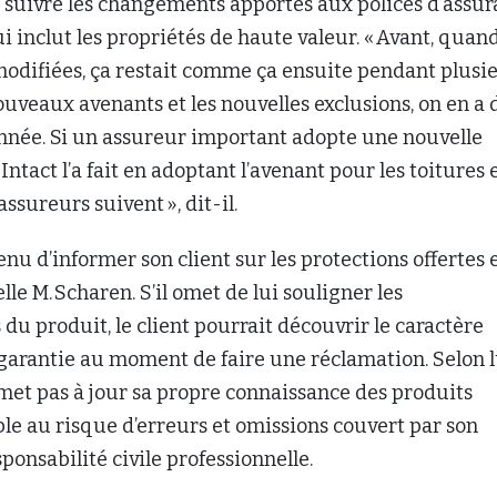
 suivre les changements apportés aux polices d’assu
i inclut les propriétés de haute valeur. « Avant, quand
modifiées, ça restait comme ça ensuite pendant plusi
nouveaux avenants et les nouvelles exclusions, on en a
 année. Si un assureur important adopte une nouvelle
tact l’a fait en adoptant l’avenant pour les toitures 
assureurs suivent », dit-il.
enu d’informer son client sur les protections offertes e
lle M. Scharen. S’il omet de lui souligner les
 du produit, le client pourrait découvrir le caractère
garantie au moment de faire une réclamation. Selon lu
met pas à jour sa propre connaissance des produits
le au risque d’erreurs et omissions couvert par son
ponsabilité civile professionnelle.