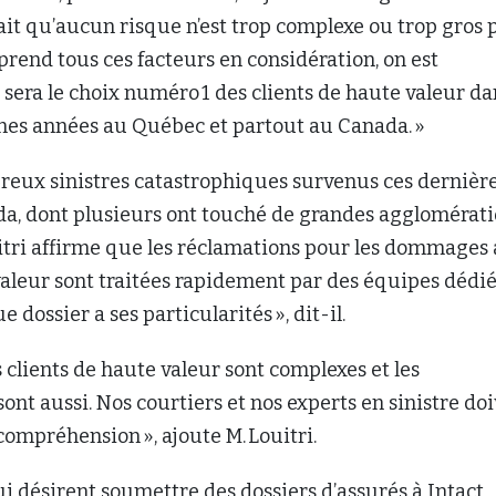
ait qu’aucun risque n’est trop complexe ou trop gros 
rend tous ces facteurs en considération, on est
sera le choix numéro 1 des clients de haute valeur da
ines années au Québec et partout au Canada. »
reux sinistres catastrophiques survenus ces dernièr
a, dont plusieurs ont touché de grandes agglomérat
uitri affirme que les réclamations pour les dommages
aleur sont traitées rapidement par des équipes dédié
e dossier a ses particularités », dit-il.
s clients de haute valeur sont complexes et les
sont aussi. Nos courtiers et nos experts en sinistre do
compréhension », ajoute M. Louitri.
i désirent soumettre des dossiers d’assurés à Intact