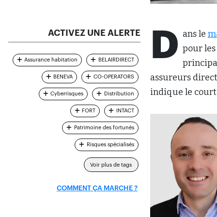
D
ACTIVEZ UNE ALERTE
ans le
ma
pour les
Assurance habitation
BELAIRDIRECT
principa
assureurs direct
BENEVA
CO-OPERATORS
indique le cour
Cyberrisques
Distribution
FORT
INTACT
Patrimoine des fortunés
Risques spécialisés
Voir plus de tags
COMMENT ÇA MARCHE ?