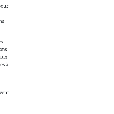
pour
ns
es
ions
 aux
es à
ivent