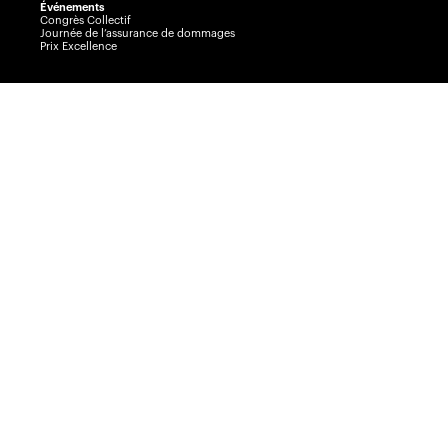
Événements
Congrès Collectif
Journée de l’assurance de dommages
Prix Excellence