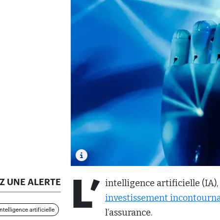
L’
Z UNE ALERTE
intelligence artificielle (IA
investissement incontourn
Intelligence artificielle
l’assurance.