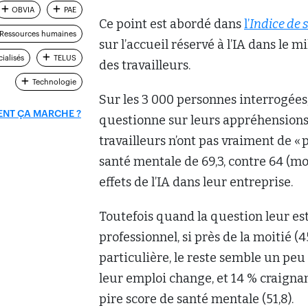
OBVIA
PAE
Ce point est abordé dans
l’
Indice de 
Ressources humaines
sur l’accueil réservé à l’IA dans le 
ialisés
TELUS
des travailleurs.
Technologie
Sur les 3 000 personnes interrogées, 
NT ÇA MARCHE ?
questionne sur leurs appréhensions f
travailleurs n’ont pas vraiment de « 
santé mentale de 69,3, contre 64 (mo
effets de l’IA dans leur entreprise.
Toutefois quand la question leur est 
professionnel, si près de la moitié (
particulière, le reste semble un pe
leur emploi change, et 14 % craigna
pire score de santé mentale (51,8).