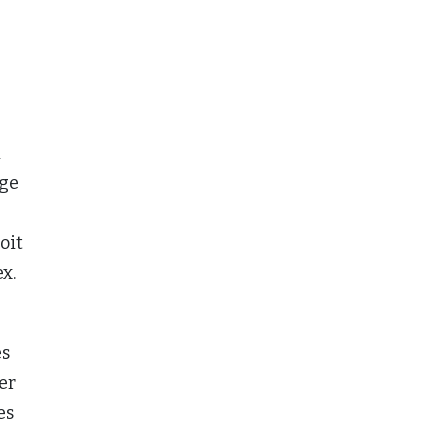
i
rge
oit
x.
es
er
es