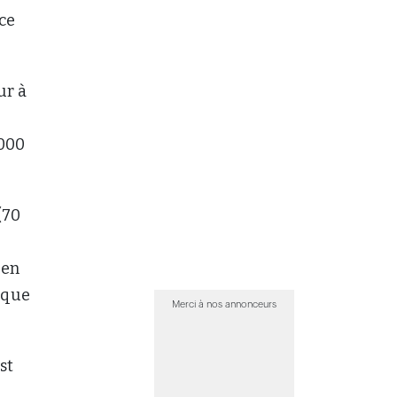
ce
ur à
 000
(70
 en
 que
Merci à nos annonceurs
st