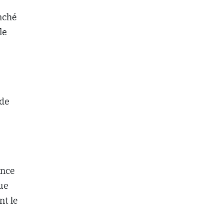
enché
le
 de
ence
ue
nt le