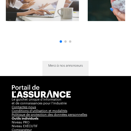
Merci à nos annonceurs
Le guichet unique d’information
et de connaissances pour l’industrie
Contactez-nous
Conditions d’utilisation et modalités
Politique de protection des données personnelles
Outils individuels
Niveau PRO
Niveau EXÉCUTIF
Comparateur