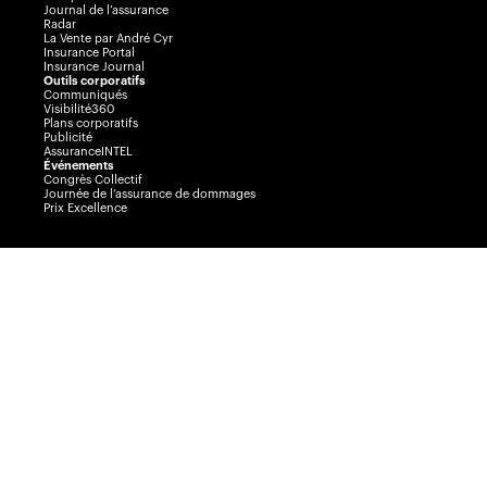
Journal de l’assurance
Radar
La Vente par André Cyr
Insurance Portal
Insurance Journal
Outils corporatifs
Communiqués
Visibilité360
Plans corporatifs
Publicité
AssuranceINTEL
Événements
Congrès Collectif
Journée de l’assurance de dommages
Prix Excellence