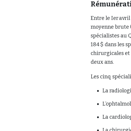
Rémunérati
Entre le Ier avri
moyenne brute (i
spécialistes au 
184 $ dans les sp
chirurgicales et 
deux ans.
Les cinq spécia
La radiologi
L’ophtalmol
La cardiolog
La chirurgi