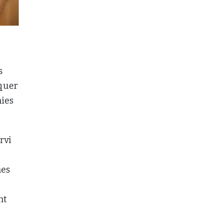
s
iquer
nies
ervi
nes
nt