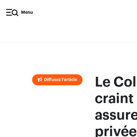
Menu
Diffusez l’article
Le Co
Diffusez l’article
craint
assur
privée