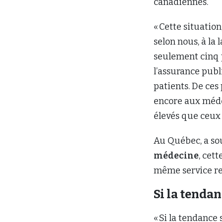
canadiennes.
« Cette situatio
selon nous, à la
seulement cinq 
l’assurance pub
patients. De ces
encore aux méde
élevés que ceux 
Au Québec, a so
médecine
, cet
même service ren
Si la tenda
« Si la tendance 