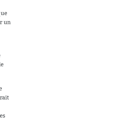
que
ur un
e
le
e
rait
des