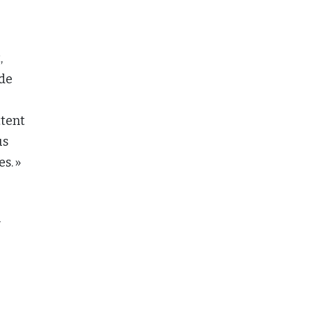
,
 de
ttent
us
es. »
n