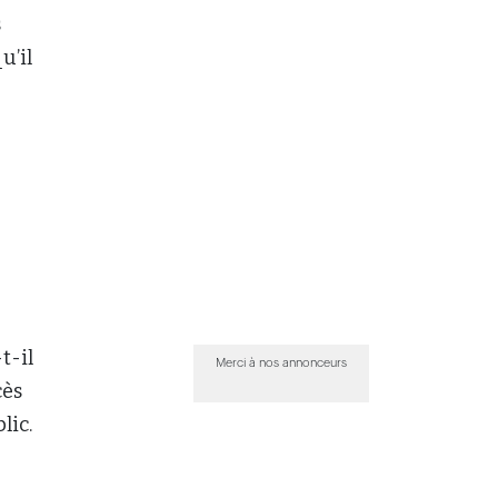
s
u’il
t-il
Merci à nos annonceurs
cès
lic.