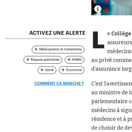
L
ACTIVEZ UNE ALERTE
e
Collège
assureurs
Médicaments et traitements
médecins 
au privé comme 
Risques spécialisés
RAMQ
d’assurance lor
Santé
Économie
C’est l’avertiss
COMMENT ÇA MARCHE ?
au ministre de l
parlementaire con
médecins à sign
résidence et à p
de choisir de de