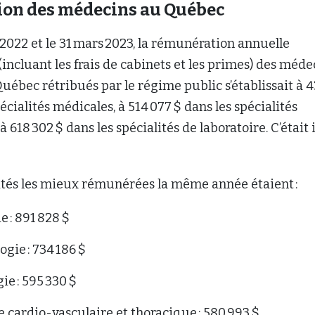
on des médecins au Québec
l 2022 et le 31 mars 2023, la rémunération annuelle
ncluant les frais de cabinets et les primes) des méde
Québec rétribués par le régime public s’établissait à 
écialités médicales, à 514 077 $ dans les spécialités
à 618 302 $ dans les spécialités de laboratoire. C’était i
lités les mieux rémunérées la même année étaient :
e : 891 828 $
ogie : 734 186 $
ie : 595 330 $
e cardio-vasculaire et thoracique : 580 993 $