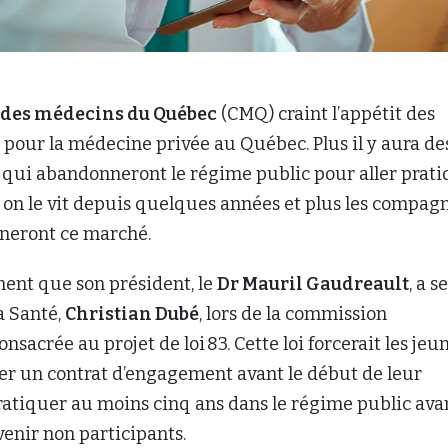
 des médecins du Québec
(CMQ) craint l’appétit des
 pour la médecine privée au Québec. Plus il y aura de
qui abandonneront le régime public pour aller prat
on le vit depuis quelques années et plus les compag
gneront ce marché.
ement que son président, le
Dr Mauril Gaudreault
, a s
a Santé,
Christian Dubé
, lors de la commission
sacrée au projet de loi 83. Cette loi forcerait les jeu
er un contrat d’engagement avant le début de leur
ratiquer au moins cinq ans dans le régime public ava
venir non participants.