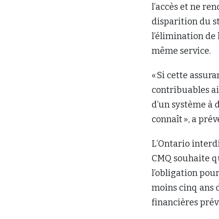
l’accès et ne re
disparition du 
l’élimination de
même service.
« Si cette assur
contribuables ai
d’un système à de
connaît », a pré
L’Ontario interd
CMQ souhaite que
l’obligation po
moins cinq ans d
financières prév