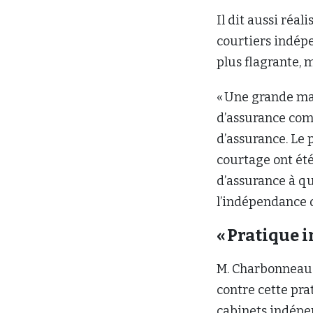
Il dit aussi réa
courtiers indép
plus flagrante, 
« Une grande maj
d’assurance comm
d’assurance. Le
courtage ont ét
d’assurance à qui
l’indépendance d
« Pratique 
M. Charbonneau 
contre cette pra
cabinets indép