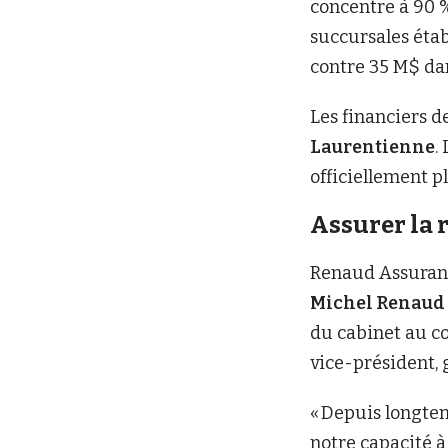
concentre à 90 %
succursales étab
contre 35 M$ dan
Les financiers d
Laurentienne
.
officiellement p
Assurer la 
Renaud Assurance
Michel Renaud
du cabinet au co
vice-président, g
« Depuis longte
notre capacité à