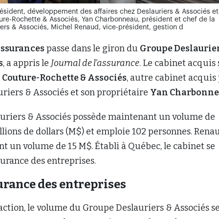
résident, développement des affaires chez Deslauriers & Associés et
re-Rochette & Associés, Yan Charbonneau, président et chef de la
iers & Associés, Michel Renaud, vice-président, gestion d
ssurances
passe dans le giron du
Groupe Deslaurier
s
, a appris le
Journal de l’assurance
. Le cabinet acquis 
à
Couture-Rochette & Associés
, autre cabinet acquis
riers & Associés et son propriétaire
Yan Charbonn
uriers & Associés possède maintenant un volume de
lions de dollars (M$) et emploie 102 personnes. Rena
t un volume de 15 M$. Établi à Québec, le cabinet se
surance des entreprises.
urance des entreprises
action, le volume du Groupe Deslauriers & Associés s