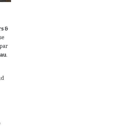
s &
se
 par
eau
.
ud
e