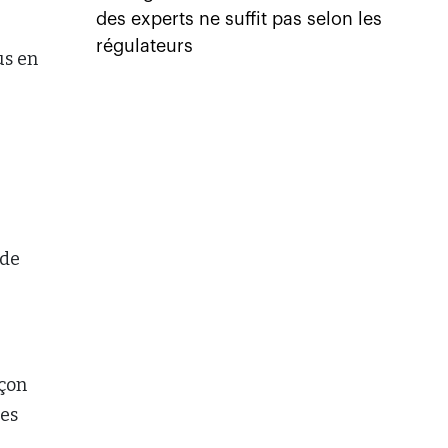
des experts ne suffit pas selon les
régulateurs
us en
e
 de
açon
des