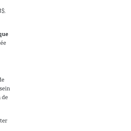
M$,
que
cée
de
sein
n de
ter