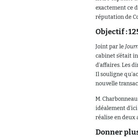
exactement ce do
réputation de C
Objectif : 1
Joint par le
Journ
cabinet s’était 
d’affaires. Les d
Il souligne qu’a
nouvelle transac
M. Charbonneau s
idéalement d’ici 
réalise en deux a
Donner plus