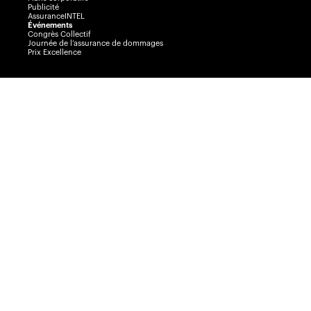
Publicité
AssuranceINTEL
Événements
Congrès Collectif
Journée de l’assurance de dommages
Prix Excellence