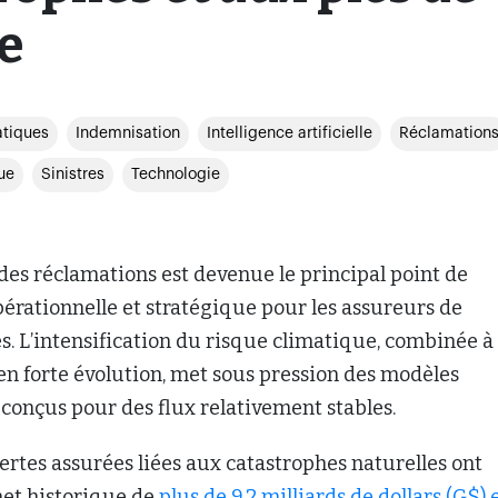
e
tiques
Indemnisation
Intelligence artificielle
Réclamation
ue
Sinistres
Technologie
 des réclamations est devenue le principal point de
pérationnelle et stratégique pour les assureurs de
 L’intensification du risque climatique, combinée à
 en forte évolution, met sous pression des modèles
conçus pour des flux relativement stables.
ertes assurées liées aux catastrophes naturelles ont
et historique de
plus de 9,2 milliards de dollars (G$) 