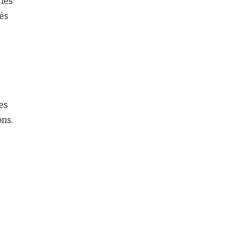
nes
és
es
ns.