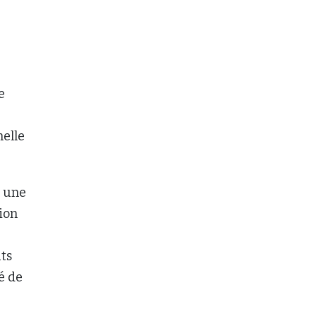
e
nelle
e une
ion
ûts
é de