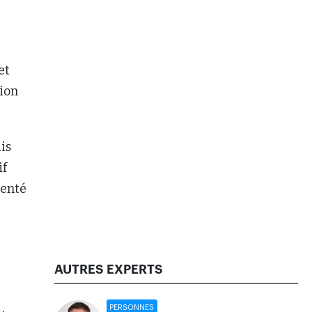
et
tion
is
if
ienté
AUTRES EXPERTS
PERSONNES