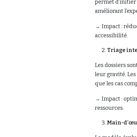
permet d’initier 
améliorant l’exp
→ Impact : réduc
accessibilité.
Triage int
Les dossiers so
leur gravité. Le
que les cas comp
→ Impact : optim
ressources.
Main-d’œu