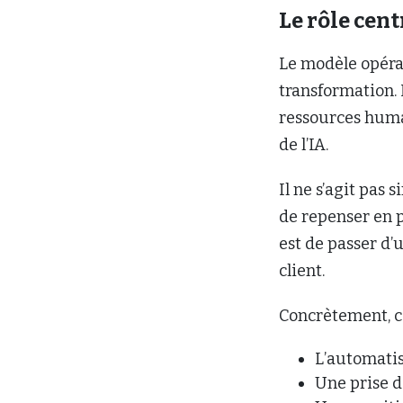
Le rôle cen
Le modèle opérat
transformation. 
ressources humai
de l’IA.
Il ne s’agit pas
de repenser en p
est de passer d’
client.
Concrètement, ce
L’automatis
Une prise d