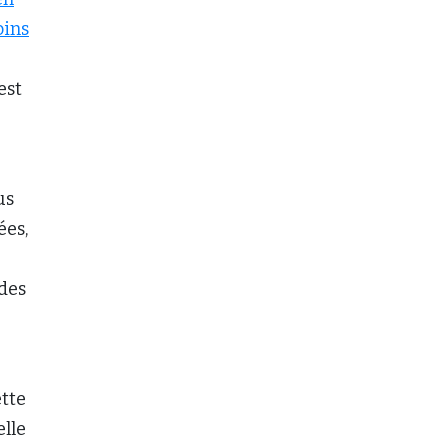
oins
est
us
ées,
 des
ette
elle