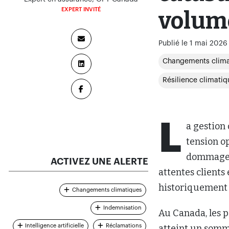
EXPERT INVITÉ
volum
Publié le 1 mai 2026
Changements clima
Résilience climatiq
L
a gestion
tension o
dommages.
ACTIVEZ UNE ALERTE
attentes clients
historiquement 
Changements climatiques
Indemnisation
Au Canada, les p
Intelligence artificielle
Réclamations
atteint un somm