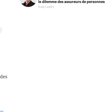
le dilemme des assureurs de personnes
Rudy Landry
s
 des
en