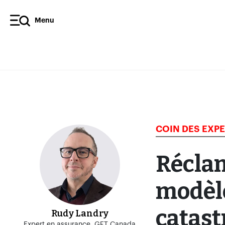
Menu
COIN DES EXP
Réclam
modèle
catast
Rudy Landry
Expert en assurance, GFT Canada