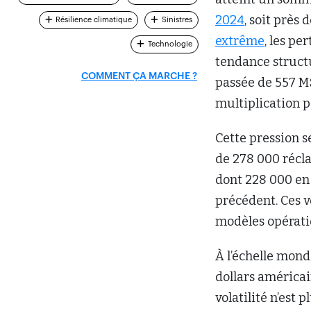
2024
, soit près 
Résilience climatique
Sinistres
extrême
, les p
Technologie
tendance structu
COMMENT ÇA MARCHE ?
passée de 557 M$
multiplication p
Cette pression s
de 278 000 récla
dont 228 000 en 
précédent. Ces v
modèles opérati
À l’échelle mond
dollars américai
volatilité n’est 