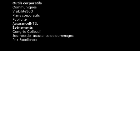
Outils corporatifs
Communiqués
Visibilité360
Plans corporatifs
Publicité
AssuranceINTEL
Événements
Congrès Collectif
Journée de l’assurance de dommages
Prix Excellence