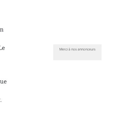
en
Le
Merci à nos annonceurs
vue
.