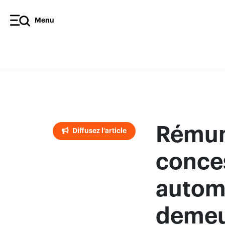
Menu
Diffusez l’article
Rémun
Diffusez l’article
conce
automo
demeu