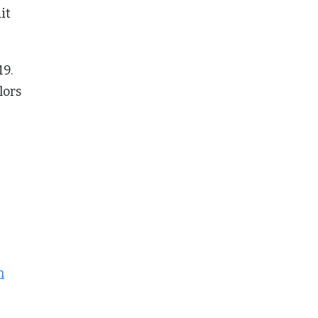
it
19.
lors
n