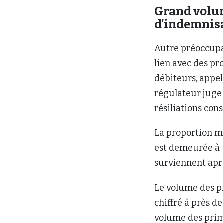
Grand volum
d’indemnis
Autre préoccupa
lien avec des pr
débiteurs, appel
régulateur juge 
résiliations con
La proportion m
est demeurée à u
surviennent aprè
Le volume des p
chiffré à près d
volume des prim