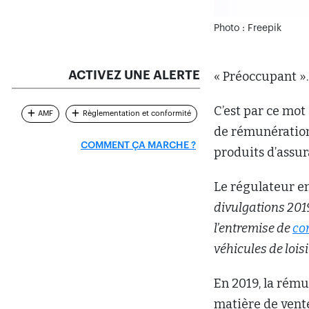
Photo : Freepik
ACTIVEZ UNE ALERTE
« Préoccupant ».
C’est par ce mot 
AMF
Règlementation et conformité
de rémunération
COMMENT ÇA MARCHE ?
produits d’assur
Le régulateur en 
divulgations 201
l’entremise de
co
véhicules de lois
En 2019, la rém
matière de vente