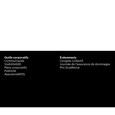
Outils corporatifs
Événements
Communiqués
Congrès Collectif
Visibilité360
Journée de l’assurance de dommages
Plans corporatifs
Prix Excellence
Publicité
AssuranceINTEL