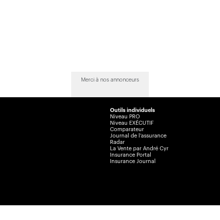
Merci à nos annonceurs
Outils individuels
Niveau PRO
Niveau EXÉCUTIF
Comparateur
Journal de l’assurance
Radar
La Vente par André Cyr
Insurance Portal
Insurance Journal