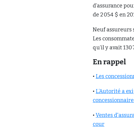
d’assurance pour 
de 2 054 $ en 20
Neuf assureurs s
Les consommateu
qu’il y avait 130
En rappel
•
Les concession
•
L’Autorité a ex
concessionnaire
•
Ventes d'assura
cour