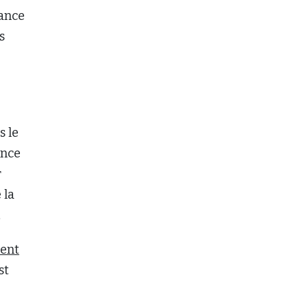
rance
s
s le
ance
r
 la
.
ent
st