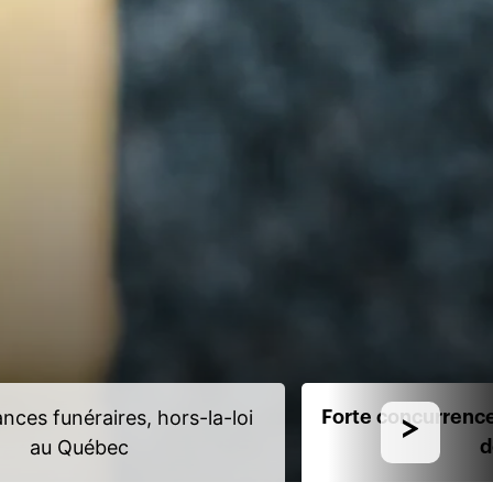
nces funéraires, hors-la-loi
Forte concurrence
au Québec
d