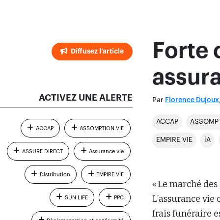
Forte
Diffusez l’article
assura
ACTIVEZ UNE ALERTE
Par
Florence Dujoux
ACCAP
ASSOMPT
ACCAP
ASSOMPTION VIE
EMPIRE VIE
iA
ASSURE DIRECT
Assurance vie
Distribution
EMPIRE VIE
« Le marché des 
L’assurance vie 
SUN LIFE
PPC
frais funéraire 