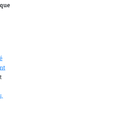
que
é
nt
t
s,