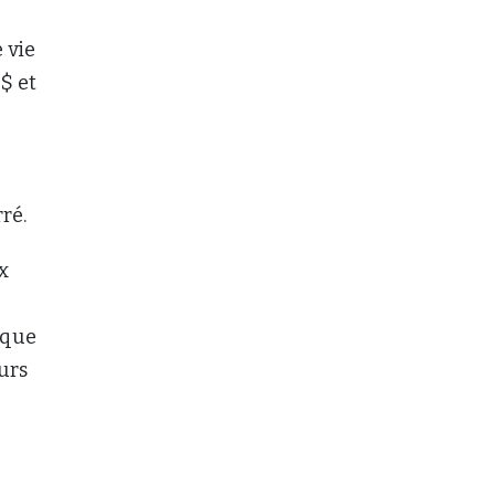
 vie
$ et
ré.
x
 que
eurs