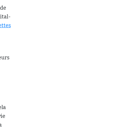
 de
ital-
ettes
eurs
ela
vie
a