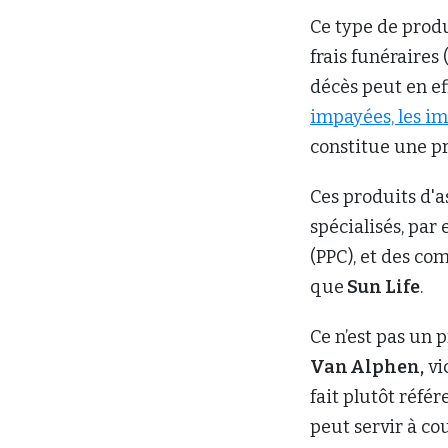
Ce type de produ
frais funéraires
décès peut en eff
impayées, les im
constitue une p
Ces produits d'a
spécialisés, par
(PPC), et des co
que
Sun Life
.
Ce n’est pas un 
Van Alphen,
vi
fait plutôt réfé
peut servir à cou