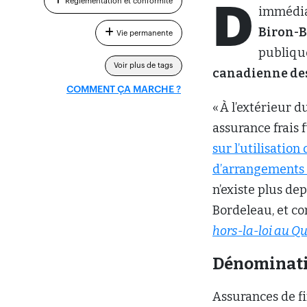
Règlementation et conformité
D
immédiat
Biron-B
Vie permanente
publique
Voir plus de tags
canadienne de
COMMENT ÇA MARCHE ?
« À l’extérieur
assurance frais 
sur l’utilisati
d’arrangements 
n’existe plus d
Bordeleau, et co
hors-la-loi au Q
Dénominati
Assurances de fi