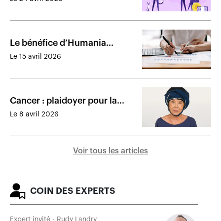
courtiers
Le bénéfice d’Humania
Assurance recule de 41%
Le 15 avril 2026
​Cancer : plaidoyer pour la
couverture des casques
Le 8 avril 2026
réfrigérants
Voir tous les articles
COIN DES EXPERTS
Expert invité - Rudy Landry