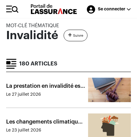
Se connecter
MOT-CLÉ THÉMATIQUE
Invalidité
Suivre
180 ARTICLES
La prestation en invalidité est
refusée en raison des
Le 27 juillet 2026
omissions de l’assurée
Les changements climatiques
fragilisent la santé des
Le 23 juillet 2026
travailleurs