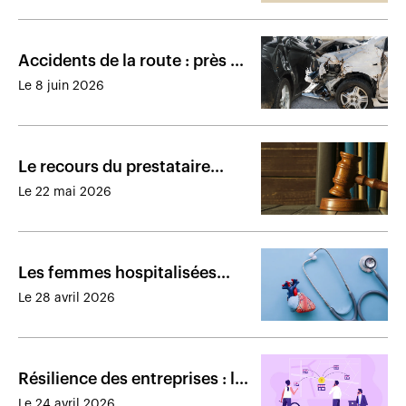
Accidents de la route : près de
1,4 milliard de dollars en
Le 8 juin 2026
indemnités en 2025
Le recours du prestataire
d’assurance invalidité est
Le 22 mai 2026
irrecevable et abusif
Les femmes hospitalisées
pour un infarctus ont un taux
Le 28 avril 2026
de décès supérieur aux
hommes
Résilience des entreprises : le
rôle clé des conseillers et des
Le 24 avril 2026