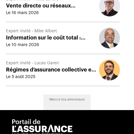
Vente directe ou réseaux
indépendants : le dilemme des
Le 16 mars 2026
assureurs de personnes
Expert invité - Mike Albert
Information sur le coût total :
l’importance croissante de
Le 10 mars 2026
l’assurance
Expert invité - Lucas Gareri
Régimes d’assurance collective et
fiscalité des primes payées par
Le 5 août 2025
l’employeur
Merci à nos annonceurs