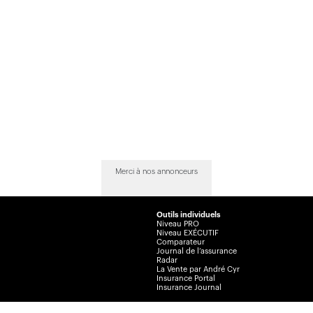
Merci à nos annonceurs
Outils individuels
Niveau PRO
Niveau EXÉCUTIF
Comparateur
Journal de l’assurance
Radar
La Vente par André Cyr
Insurance Portal
Insurance Journal