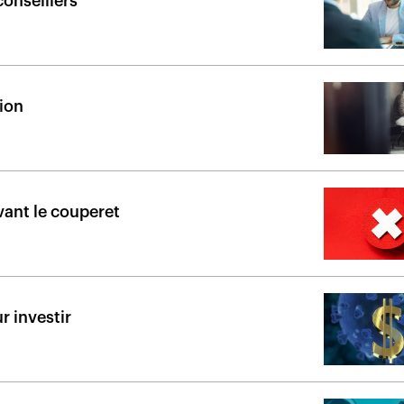
conseillers
tion
avant le couperet
r investir