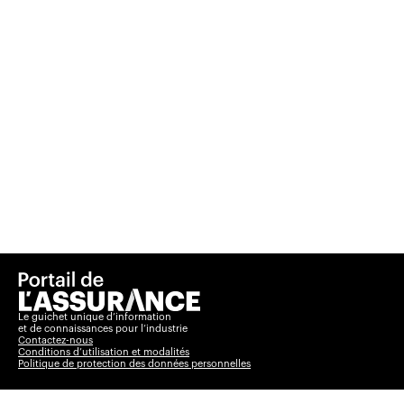
Le guichet unique d’information
et de connaissances pour l’industrie
Contactez-nous
Conditions d’utilisation et modalités
Politique de protection des données personnelles
Basculer vers le
Insurance Portal