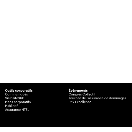
Outils corporatifs
Événements
Communiqués
Congrès Collectif
Visibilité360
Journée de l’assurance de dommages
Plans corporatifs
Prix Excellence
Publicité
AssuranceINTEL