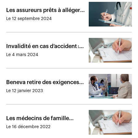
Les assureurs prêts à alléger
les médecins, mais inquiets
Le 12 septembre 2024
des coûts en invalidité
Invalidité en cas d’accident :
un formulaire commun pour
Le 4 mars 2024
les assurances envisagé
Beneva retire des exigences
de prescription pour alléger
Le 12 janvier 2023
les médecins
Les médecins de famille
veulent que les assureurs
Le 16 décembre 2022
reviennent aux formulaires
normalisés