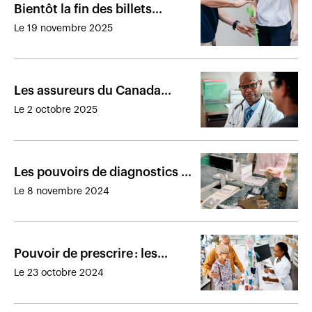
Bientôt la fin des billets
médicaux parfois encore
Le 19 novembre 2025
réclamés par des assureurs
Les assureurs du Canada
adopteront un formulaire
Le 2 octobre 2025
médical unique pour
l’invalidité
Les pouvoirs de diagnostics et
de prescriptions des
Le 8 novembre 2024
pharmaciens élargis au
Québec
Pouvoir de prescrire : les
médecins craignent un conflit
Le 23 octobre 2024
d’intérêts des pharmaciens