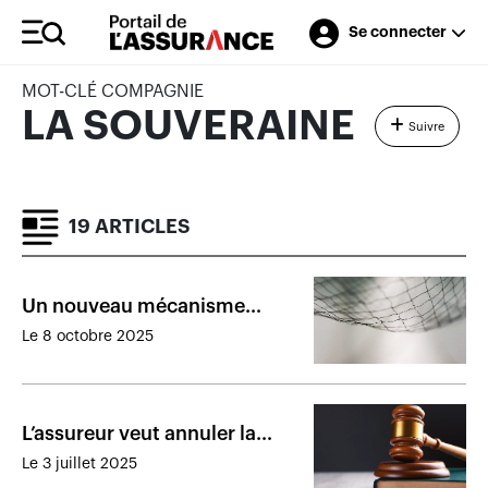
Se connecter
MOT-CLÉ COMPAGNIE
LA SOUVERAINE
Suivre
19 ARTICLES
Un nouveau mécanisme
bientôt en place en cas de
Le 8 octobre 2025
faillite d’un assureur canadien
L’assureur veut annuler la
police d’un exploitant de sites
Le 3 juillet 2025
pornographiques