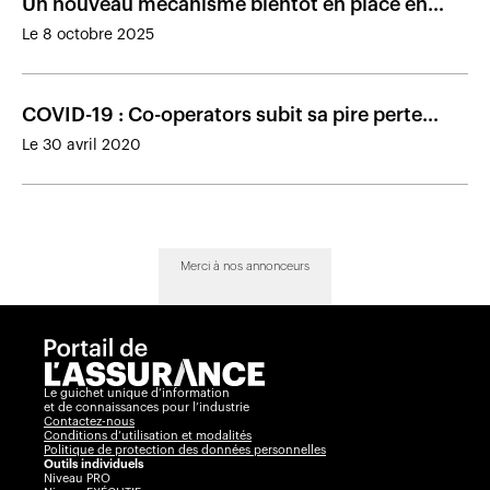
Un nouveau mécanisme bientôt en place en
cas de faillite d’un assureur canadien
Le 8 octobre 2025
COVID-19 : Co-operators subit sa pire perte
nette des dix dernières années
Le 30 avril 2020
Merci à nos annonceurs
Le guichet unique d’information
et de connaissances pour l’industrie
Contactez-nous
Conditions d’utilisation et modalités
Politique de protection des données personnelles
Outils individuels
Niveau PRO