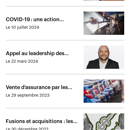
COVID-19 : une action
collective est autorisée par la
Le 10 juillet 2024
Cour supérieure
Appel au leadership des
diplômés pour faire la
Le 22 mars 2024
différence
Vente d’assurance par les
concessionnaires : les mêmes
Le 29 septembre 2023
enjeux persistent en 2022
Fusions et acquisitions : les
transactions marquantes de
Le 30 décembre 2022