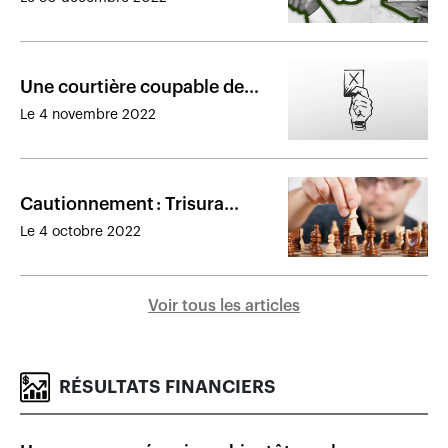
2022
Une courtière coupable de
négligence dans la tenue de
Le 4 novembre 2022
ses dossiers
Cautionnement : Trisura
consolide ses parts de marché
Le 4 octobre 2022
au Canada
Voir tous les articles
RÉSULTATS FINANCIERS