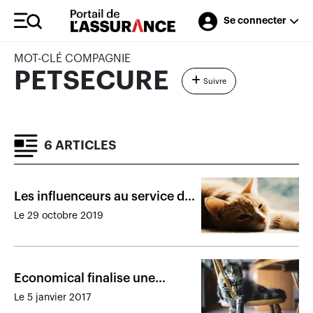
Se connecter
MOT-CLÉ COMPAGNIE
PETSECURE
Suivre
6 ARTICLES
Les influenceurs au service de
l’assurance des animaux de
Le 29 octobre 2019
compagnie
Economical finalise une
acquisition et poursuit sa
Le 5 janvier 2017
diversification