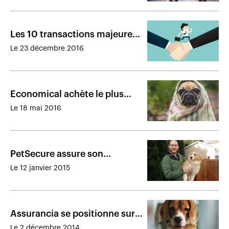
Les 10 transactions majeures
de 2016
Le 23 décembre 2016
Economical achète le plus
important assureur pour
Le 18 mai 2016
animaux de compagnie au
Canada
PetSecure assure son
millionième animal de
Le 12 janvier 2015
compagnie au Canada
Assurancia se positionne sur
le marché de l’assurance santé
Le 2 décembre 2014