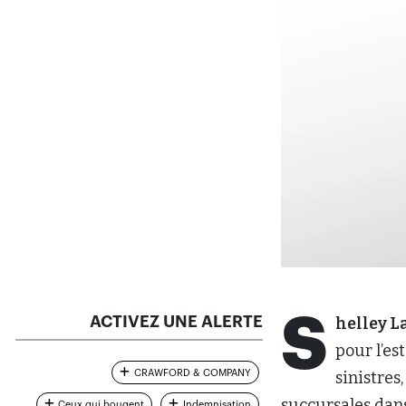
S
ACTIVEZ UNE ALERTE
helley L
pour l’es
CRAWFORD & COMPANY
sinistres
succursales dan
Ceux qui bougent
Indemnisation