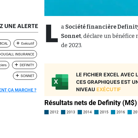
L
Z UNE ALERTE
a
Société financière Definit
Sonnet
, déclare un bénéfice 
ICAL
Exécutif
de 2023.
OUGALL INSURANCE
ciers
DEFINITY
SONNET
NT ÇA MARCHE ?