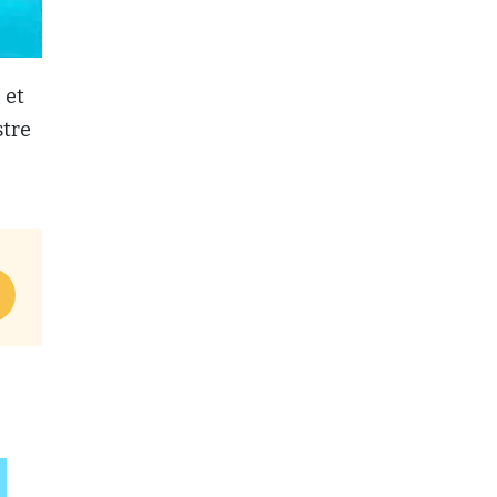
l
et
stre