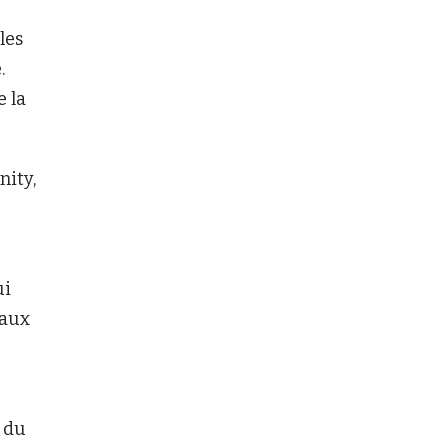
les
.
e la
nity,
ui
 aux
$ du