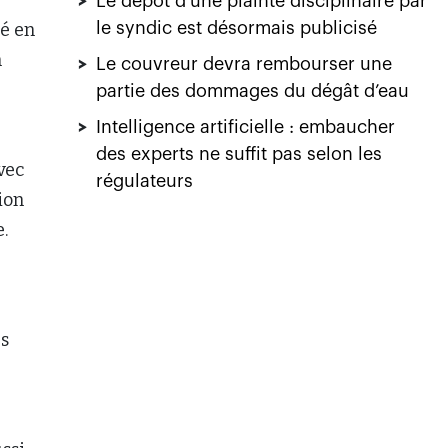
>
Le dépôt d’une plainte disciplinaire par
sé en
le syndic est désormais publicisé
n
>
Le couvreur devra rembourser une
partie des dommages du dégât d’eau
>
Intelligence artificielle : embaucher
des experts ne suffit pas selon les
vec
régulateurs
ion
e.
es