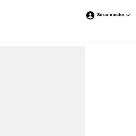
Se connecter
Merci à nos annonceurs
LES DERNIÈRES NOUVELLES
>
Des représentants veulent peser dans
les réflexions de l’Autorité