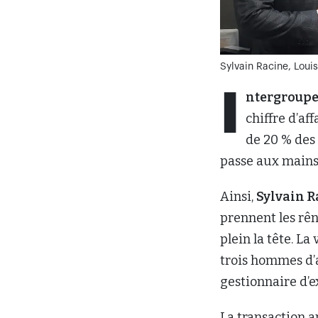
Ainsi,
Sylvain R
prennent les rê
plein la tête. L
trois hommes d’a
gestionnaire d’e
La transaction 
nouveaux visionn
d’ouvrir de nou
produits et, ain
« Comme mes par
déceler un pote
président d’Inte
était offerte po