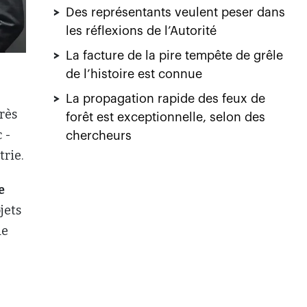
e
jets
de
es,
 de
ys.
u y
us
e