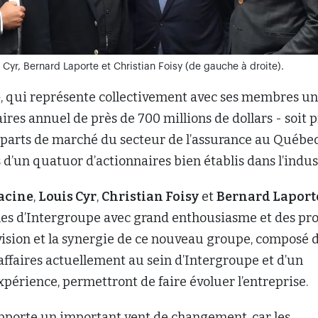
acine
,
Louis Cyr
,
Christian Foisy
et
Bernard Laport
nes d’Intergroupe avec grand enthousiasme et des pro
a vision et la synergie de ce nouveau groupe, composé 
ffaires actuellement au sein d’Intergroupe et d’un
xpérience, permettront de faire évoluer l’entreprise.
apporte un important vent de changement, car les
aires projettent de moderniser les processus d’affair
veaux marchés, de proposer une plus grande sélection
si, de devenir la nouvelle puissance en assurance au pa
tenaires sont déjà membres d’Intergroupe, ils ont p
ntiel immense, affirme Bernard Laporte, le nouveau
rgroupe. Ensemble, nous avons saisi l’occasion qui no
ur procéder à une acquisition qui nous permettrait d