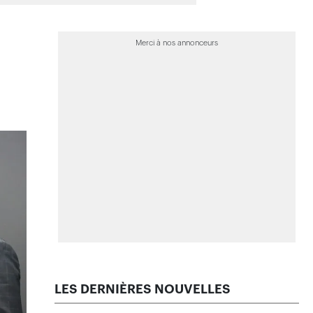
>
La facture de la pire tempête de grêle
de l’histoire est connue
>
La propagation rapide des feux de
forêt est exceptionnelle, selon des
chercheurs
près
 -
trie.