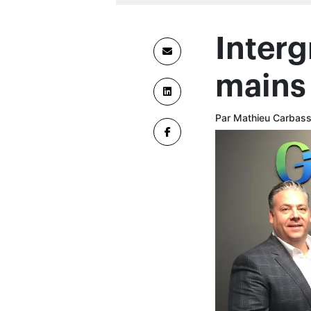
Sylvain Racine, Louis
I
ntergroup
chiffre d’af
de 20 % des
passe aux mains 