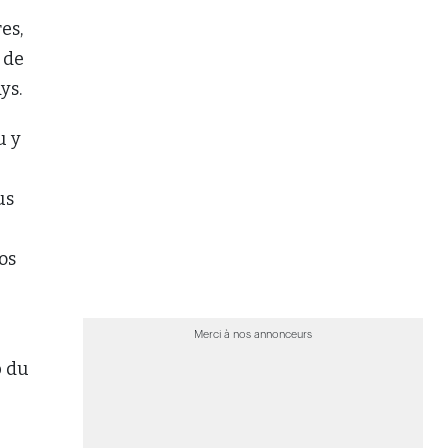
os
Merci à nos annonceurs
b du
POUR ALLER PLUS LOIN...
>
Le dépôt d’une plainte disciplinaire par
le syndic est désormais publicisé
>
Le couvreur devra rembourser une
partie des dommages du dégât d’eau
>
Intelligence artificielle : embaucher
des experts ne suffit pas selon les
régulateurs